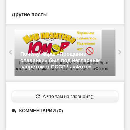
Другие посты
Почему марш «Прощание
славянки» был под негласным
К
запретом в СССР ! - «Фото»
(
А что там на главной? )))
КОММЕНТАРИИ (0)