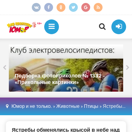
Подборка фотоприколов № 1332 -
«Прикольные картинки»
Юмор и не только.
»
Животные
»
Птицы
» Ястребы обменялись крысой в небе над британским заповедником (5 фото)
Ястребы обменялись крысой в небе над