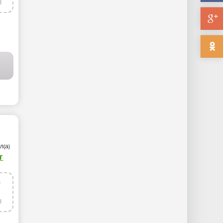
н
О
/
ЛЮДИ
/
ФОТО ГАЛЕРЕЯ
л(а)
г
7
н