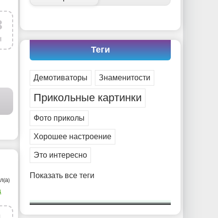
8
н
Теги
Демотиваторы
Знаменитости
Прикольные картинки
И
/
ВИДЕО
/
ФОТО ГАЛЕРЕЯ
Фото приколы
Хорошее настроение
Это интересно
Показать все теги
л(а)
а