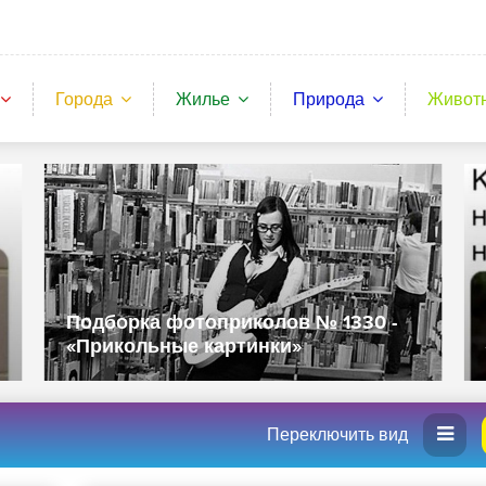
Города
Жилье
Природа
Живот
Подборка фотоприколов № 1330 -
«Прикольные картинки»