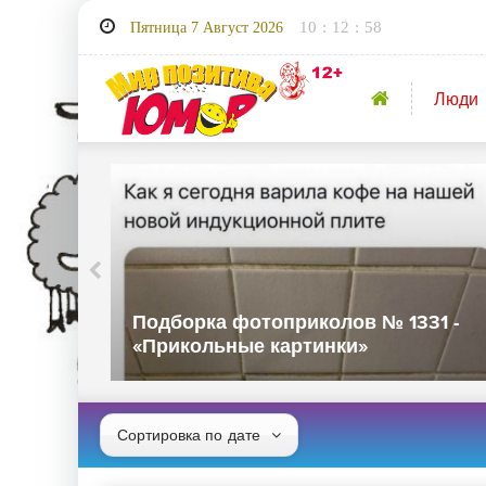
10
:
12
:
59
Пятница 7 Август 2026
Люди
32 -
Подборка фотоприколов № 1331 -
«Прикольные картинки»
дате