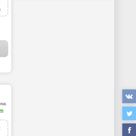
1
н
л(а)
wn
8