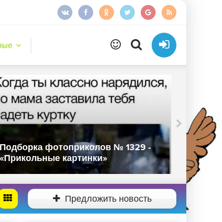
ные
Подборка фотоприколов № 1329 -
Подбор
«Прикольные картинки»
«Прико
Предложить новость