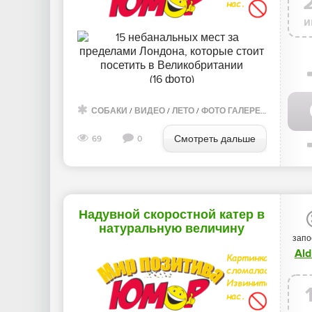
и
СОБАКИ
/
ВИДЕО
/
ЛЕТО
/
ФОТО ГАЛЕРЕЯ
/
ГОРОДА
Смотреть дальше
69
0
Надувной скоростной катер в
натуральную величину
запо
заставит вас почувствовать
Ald
себя миллионером (7 фото)