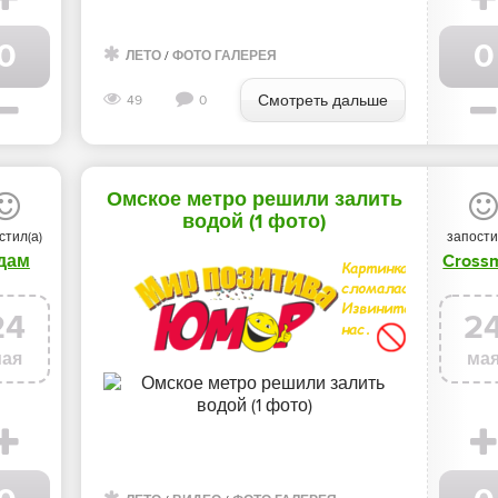
0
0
ТО ГАЛЕРЕЯ
ЛЕТО
/
ФОТО ГАЛЕРЕЯ
Смотреть дальше
49
0
Омское метро решили залить
водой (1 фото)
стил(а)
запости
дам
Cross
24
2
мая
ма