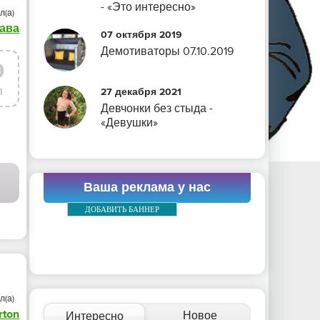
- «Это интересно»
л(а)
ава
07 октября 2019
Демотиваторы 07.10.2019
9
л
27 декабря 2021
Девчонки без стыда -
«Девушки»
Я
Ваша реклама у нас
ДОБАВИТЬ БАННЕР
л(а)
rton
Новое
Интересно