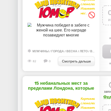
и
МУЖЧИНЫ
/
ГОРОДА
/
ВЕСНА
/
ЛЕТО
/
ВИДЕО
/
ФОТ
Смотреть дальше
82
0
15 небанальных мест за
пределами Лондона, которые
запо
стоит посетить в
Фе
Великобритании (16 фото)