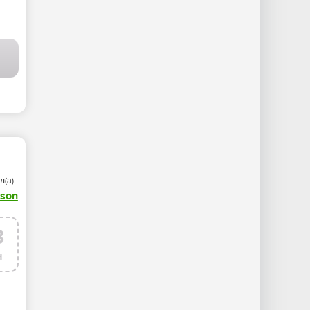
ЕСНА
/
ПРИРОДА
/
ФОТО ГАЛЕРЕЯ
л(а)
dson
8
н