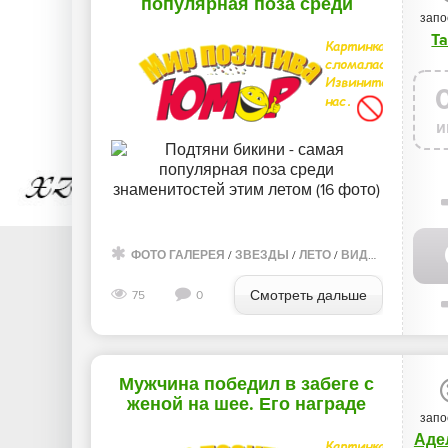
популярная поза среди
запо
знаменитостей этим летом (16
Ta
фото)
и
ФОТО ГАЛЕРЕЯ
/
ЗВЕЗДЫ
/
ЛЕТО
/
ВИДЕО
Смотреть дальше
75
0
Мужчина победил в забеге с
женой на шее. Его награде
запо
позавидуют многие
Аде