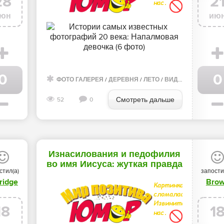
28
2
юн
ию
0
0
/
МОРЕ
/
ОБЩАГА
/
ФОТО ГАЛЕРЕЯ
ДОМ
/
ДЕРЕВНЯ
/
ЛЕТО
/
ВИДЕО
Смотреть дальше
52
0
Изнасилования и педофилия
во имя Иисуса: жуткая правда
стил(а)
запости
о секте «Дети Бога» (22 фото)
ridge
Bro
18
1