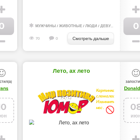
0
0
ЛЕРЕЯ
МУЖЧИНЫ
/
ЖИВОТНЫЕ
/
ЛЮДИ
/
ДЕВУШКИ
/
ЛЕТО
/
В
Смотреть дальше
70
0
Лето, ах лето
стил(а)
запости
vans
Donal
10
0
юн
ию