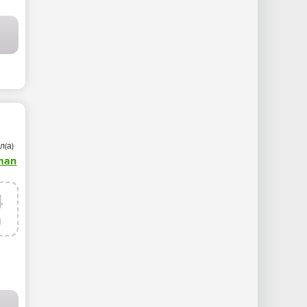
л(а)
man
4
я