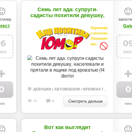
Семь лет ада: супруги-
садисты похитили девушку,
стил(а)
запости
насиловали и прятали в
нест
Gat
ящике под кроватью (14 фото)
16
0
юл
ию
0
0
ФОТО ГАЛЕРЕЯ
ДЕВУШКИ
/
АВТОМОБИЛИ
/
ВРЕМЕНА ГОДА
/
ЛЮДИ
/
Л
Смотреть дальше
71
0
Вот как выглядит