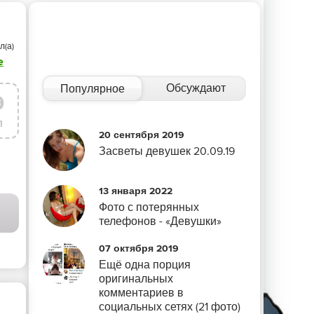
л(а)
e
Обсуждают
Популярное
9
л
20 сентября 2019
Засветы девушек 20.09.19
13 января 2022
Фото с потерянных
ЕТО
/
ФОТО ГАЛЕРЕЯ
/
СТАТЬИ
/
ВИДЕО
телефонов - «Девушки»
07 октября 2019
Ещё одна порция
оригинальных
комментариев в
социальных сетях (21 фото)