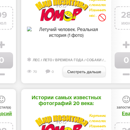
09
2
юл
ию
0
0
О ГАЛЕРЕЯ
ЛЕС
/
ЛЕТО
/
ВРЕМЕНА ГОДА
/
СОБАКИ
/
ПТИЦЫ
/
ЛЮД
Смотреть дальше
70
0
Истории самых известных
фотографий 20 века:
стил(а)
запости
Напалмовая девочка (6 фото)
досий
Ев