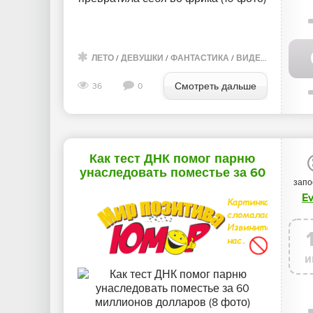
ЛЕТО
/
ДЕВУШКИ
/
ФАНТАСТИКА
/
ВИДЕО
/
ФОТО ГА
Смотреть дальше
36
0
Как тест ДНК помог парню
унаследовать поместье за 60
запо
миллионов долларов (8 фото)
E
и