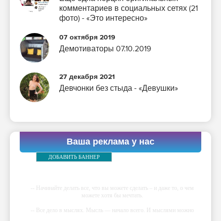
комментариев в социальных сетях (21
фото) - «Это интересно»
07 октября 2019
Демотиваторы 07.10.2019
27 декабря 2021
Девчонки без стыда - «Девушки»
Ваша реклама у нас
ДОБАВИТЬ БАННЕР
-- Начинайте делать все, что вы можете сделать – и даже то, о чем
можете хотя бы мечтать.
-- Все дело в мыслях. Мысль — начало всего. И мыслями можно
управлять. И поэтому главное дело совершенствования: работать над