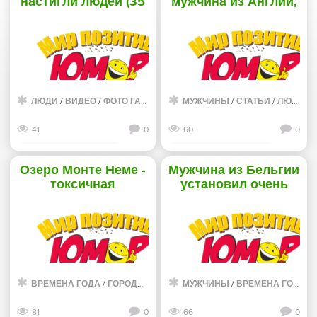
настигли людей (35
мужчина из Англии,
фото)
который стал
успешной моделью
после 50 лет (20
фото)
ЛЮДИ
/
ВИДЕО
/
ФОТО ГАЛЕРЕЯ
МУЖЧИНЫ
/
СТАТЬИ
/
ЛЮДИ
/
41
0
60
0
Смотреть дальше
Смотреть дальше
Озеро Монте Неме -
Мужчина из Бельгии
токсичная
установил очень
достопримечательность
странный мировой
Испании (12 фото)
рекорд (2 фото +
видео)
ВРЕМЕНА ГОДА
/
ГОРОДА
/
ЛЮДИ
/
МУЖЧИНЫ
ВИДЕО
/
ФОТО ГАЛЕРЕЯ
/
ВРЕМЕНА ГОДА
/
81
0
66
0