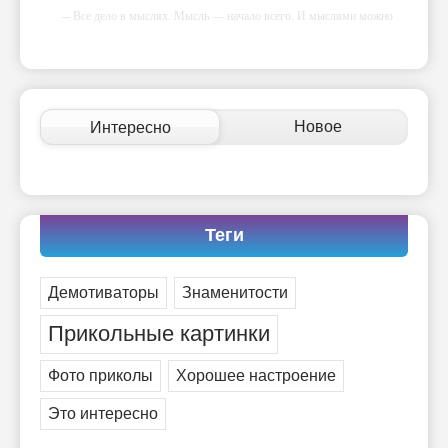
-- Все дело в мыслях. Мысль — начало всего. И мыслями можно
управлять. И поэтому главное дело совершенствования: работать над
мыслями.
-- Идите уверенно по направлению к мечте. Живите той жизнью,
которую вы сами себе придумали.
-- Самое большое богатство — это ум. Самая большая нищета —
Новое
Интересно
глупость. Из всех страхов самый пугающий — самолюбование.
-- Лучшее, что можно сделать с хорошим советом, это пропустить его
мимо ушей. Он никогда не бывает полезен никому, кроме того, кто
его дал.
-- Люблю давать советы и очень не люблю, когда их дают мне.
Теги
Демотиваторы
Знаменитости
Прикольные картинки
Фото приколы
Хорошее настроение
Это интересно