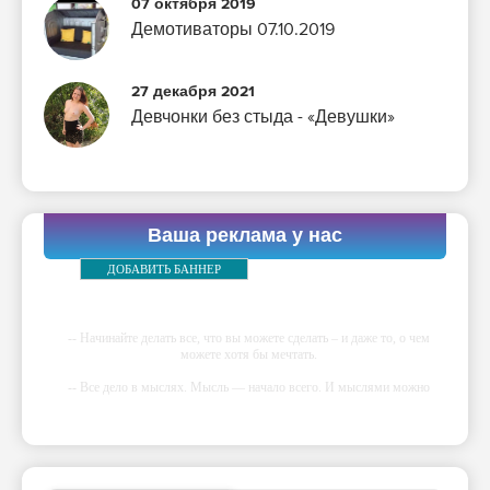
07 октября 2019
Демотиваторы 07.10.2019
27 декабря 2021
Девчонки без стыда - «Девушки»
Ваша реклама у нас
ДОБАВИТЬ БАННЕР
-- Начинайте делать все, что вы можете сделать – и даже то, о чем
можете хотя бы мечтать.
-- Все дело в мыслях. Мысль — начало всего. И мыслями можно
управлять. И поэтому главное дело совершенствования: работать над
мыслями.
-- Идите уверенно по направлению к мечте. Живите той жизнью,
которую вы сами себе придумали.