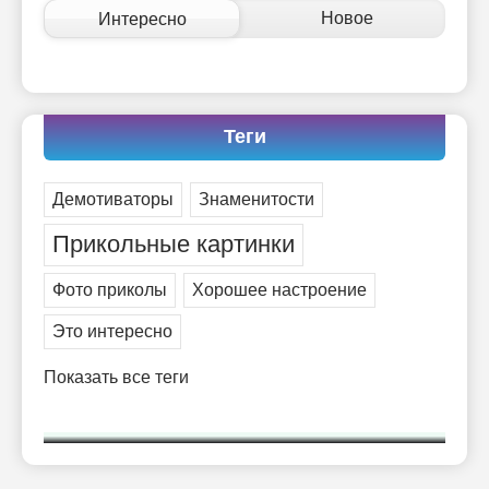
-- Самое большое богатство — это ум. Самая большая нищета —
Новое
Интересно
глупость. Из всех страхов самый пугающий — самолюбование.
-- Лучшее, что можно сделать с хорошим советом, это пропустить его
мимо ушей. Он никогда не бывает полезен никому, кроме того, кто
его дал.
-- Люблю давать советы и очень не люблю, когда их дают мне.
Теги
Демотиваторы
Знаменитости
Прикольные картинки
Фото приколы
Хорошее настроение
Это интересно
Показать все теги