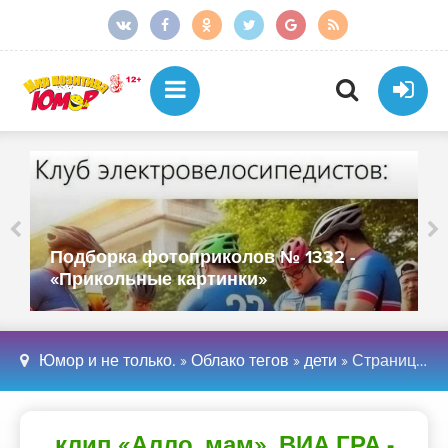
Подборка фотоприколов № 1331 -
«Прикольные картинки»
Юмор и не только.
»
Облако тегов
»
дети
» Страница 3
клип «Алло, мам». ВИА ГРА -