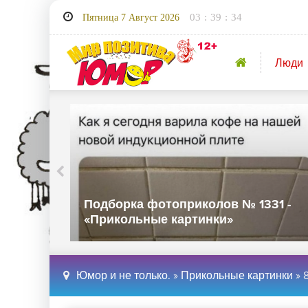
03
:
39
:
34
Пятница 7 Август 2026
Люди
орка фотоприколов № 1331 -
Подборка ф
кольные картинки»
«Прикольны
Юмор и не только.
»
Прикольные картинки
» 