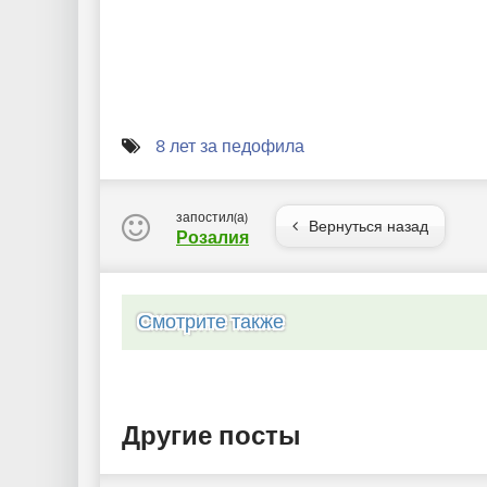
8 лет за педофила
запостил(а)
Вернуться назад
Розалия
Смотрите также
Другие посты