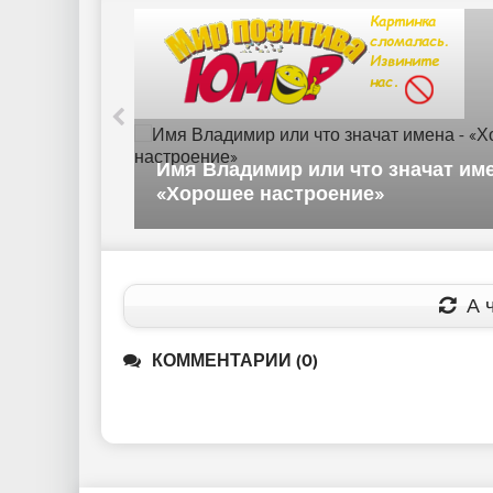
Пе
об
Имя Владимир или что значат имена -
лю
«Хорошее настроение»
(1 
А ч
КОММЕНТАРИИ (0)