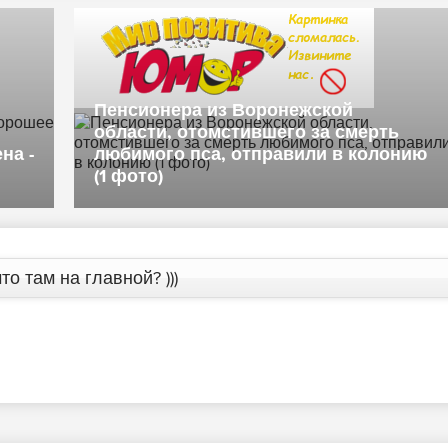
нсионера из Воронежской
ласти, отомстившего за смерть
бимого пса, отправили в колонию
Владими
фото)
«Хороше
то там на главной? )))