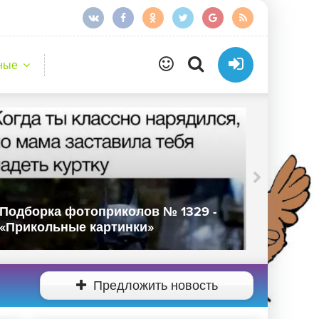
ные
колов № 1329 -
Подборка фотоприколов 
инки»
«Прикольные картинки»
Предложить новость