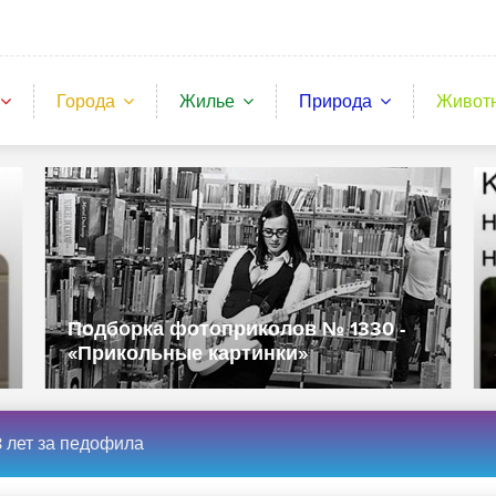
Города
Жилье
Природа
Живот
отоприколов № 1330 -
Подборка фотопри
е картинки»
«Прикольные карт
8 лет за педофила