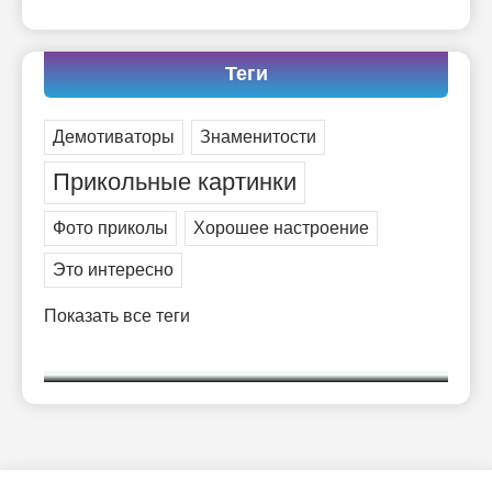
мимо ушей. Он никогда не бывает полезен никому, кроме того, кто
его дал.
-- Люблю давать советы и очень не люблю, когда их дают мне.
Теги
Демотиваторы
Знаменитости
Прикольные картинки
Фото приколы
Хорошее настроение
Это интересно
Показать все теги