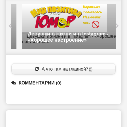
Девушки в жизни и в Instagram -
М
е»
«Хорошее настроение»
А что там на главной? )))
КОММЕНТАРИИ (0)