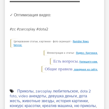
▬▬▬▬▬▬▬▬▬▬▬▬▬▬▬▬▬▬
✓ Оптимизация видео:
#zc #zarcoplay #dota2
Цитирование статьи, картинки - фото скриншот -
Rambler News
Service.
Иллюстрация к статье -
Яндекс. Картинки.
Есть вопросы.
Напишите нам.
Общие правила
поведения на сайте.
Приколы
,
zarcoplay любительское
,
dota 2
foto
,
video анекдоты
,
девушка деньги
,
дота
жесть
,
животные звезды
,
история картинки
,
конкурс красотки
,
креатив машина
,
ню приколы
,