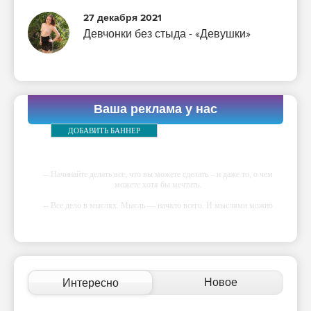
27 декабря 2021
Девчонки без стыда - «Девушки»
Ваша реклама у нас
ДОБАВИТЬ БАННЕР
-- Начинайте делать все, что вы можете сделать – и даже то, о чем
можете хотя бы мечтать.
-- Все дело в мыслях. Мысль — начало всего. И мыслями можно
управлять. И поэтому главное дело совершенствования: работать над
мыслями.
-- Идите уверенно по направлению к мечте. Живите той жизнью,
которую вы сами себе придумали.
-- Самое большое богатство — это ум. Самая большая нищета —
Новое
Интересно
глупость. Из всех страхов самый пугающий — самолюбование.
-- Лучшее, что можно сделать с хорошим советом, это пропустить его