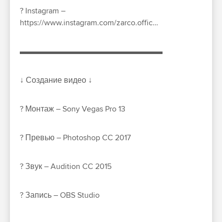
? Instagram –
https://www.instagram.com/zarco.offic…
▬▬▬▬▬▬▬▬▬▬▬▬▬▬▬▬▬▬
↓ Создание видео ↓
? Монтаж – Sony Vegas Pro 13
? Превью – Photoshop CC 2017
?️ Звук – Audition CC 2015
?️ Запись – OBS Studio