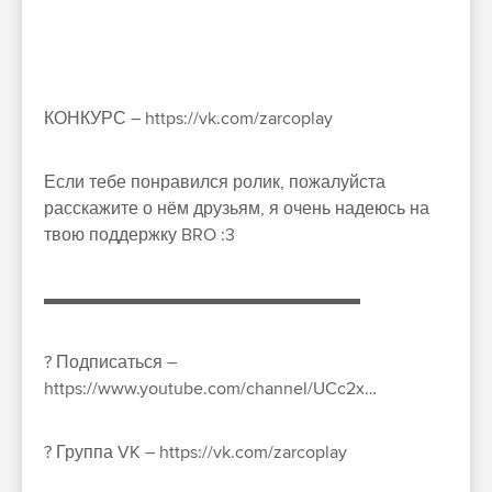
КОНКУРС – https://vk.com/zarcoplay
Если тебе понравился ролик, пожалуйста
расскажите о нём друзьям, я очень надеюсь на
твою поддержку BRO :3
▬▬▬▬▬▬▬▬▬▬▬▬▬▬▬▬▬▬
? Подписаться –
https://www.youtube.com/channel/UCc2x…
? Группа VK – https://vk.com/zarcoplay