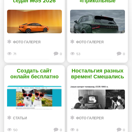
седан MG5 2026
«Прикольные
года превосходит
картинки»
Лада Гранта по
характеристикам и
цене - «Прикольные
картинки»
ФОТО ГАЛЕРЕЯ
ФОТО ГАЛЕРЕЯ
71
0
53
0
Смотреть дальше
Смотреть дальше
Создать сайт
Ностальгия разных
онлайн бесплатно
времен! Смешались
в кучу кони, люди... -
«Прикольные
картинки»
СТАТЬИ
ФОТО ГАЛЕРЕЯ
50
0
8
0