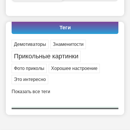
-- Лучшее, что можно сделать с хорошим советом, это пропустить его
мимо ушей. Он никогда не бывает полезен никому, кроме того, кто
его дал.
-- Люблю давать советы и очень не люблю, когда их дают мне.
Теги
Демотиваторы
Знаменитости
Прикольные картинки
Фото приколы
Хорошее настроение
Это интересно
Показать все теги