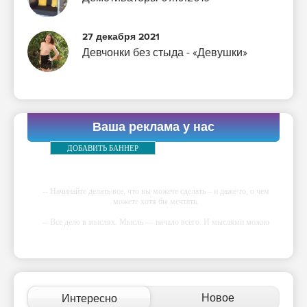
27 декабря 2021
Девчонки без стыда - «Девушки»
Ваша реклама у нас
ДОБАВИТЬ БАННЕР
-- Начинайте делать все, что вы можете сделать – и даже то, о чем
можете хотя бы мечтать.
-- Все дело в мыслях. Мысль — начало всего. И мыслями можно
управлять. И поэтому главное дело совершенствования: работать над
мыслями.
-- Идите уверенно по направлению к мечте. Живите той жизнью,
которую вы сами себе придумали.
-- Самое большое богатство — это ум. Самая большая нищета —
Новое
Интересно
глупость. Из всех страхов самый пугающий — самолюбование.