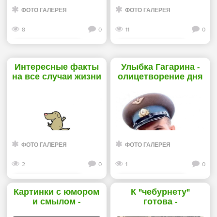
ФОТО ГАЛЕРЕЯ
ФОТО ГАЛЕРЕЯ
8
0
11
0
Смотреть дальше
Смотреть дальше
Интересные факты
Улыбка Гагарина -
на все случаи жизни
олицетворение дня
11.04.2026 -
космонавтики -
«Прикольные
«Прикольные
картинки»
картинки»
ФОТО ГАЛЕРЕЯ
ФОТО ГАЛЕРЕЯ
2
0
1
0
Смотреть дальше
Смотреть дальше
Картинки с юмором
К "чебурнету"
и смылом -
готова -
«Прикольные
«Прикольные