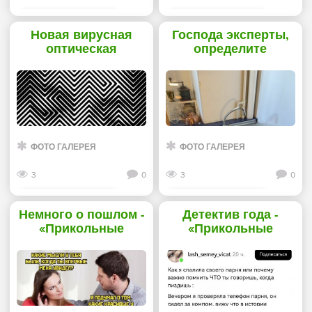
Смотреть дальше
Смотреть дальше
Новая вирусная
Господа эксперты,
оптическая
определите
иллюзия с двойным
функциональное
смыслом проверяет
назначение этого
внимательность
устройства -
пользователей -
«Прикольные
«Прикольные
картинки»
картинки»
ФОТО ГАЛЕРЕЯ
ФОТО ГАЛЕРЕЯ
3
0
3
0
Смотреть дальше
Смотреть дальше
Немного о пошлом -
Детектив года -
«Прикольные
«Прикольные
картинки»
картинки»