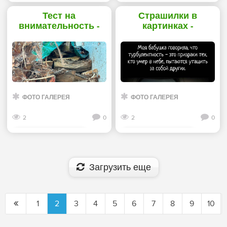
Смотреть дальше
Смотреть дальше
Тест на
Страшилки в
внимательность -
картинках -
«Прикольные
«Прикольные
картинки»
картинки»
ФОТО ГАЛЕРЕЯ
ФОТО ГАЛЕРЕЯ
2
0
2
0
Смотреть дальше
Смотреть дальше
Загрузить еще
1
2
3
4
5
6
7
8
9
10