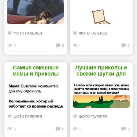
«Прикольные
обо всем на свете -
картинки»
«Прикольные
картинки»
ФОТО ГАЛЕРЕЯ
ФОТО ГАЛЕРЕЯ
4
0
1
0
Смотреть дальше
Смотреть дальше
Самые смешные
Лучшие приколы и
мемы и приколы
свежие шутки для
рунета -
хорошего
«Прикольные
настроения перед
картинки»
сном - «Прикольные
картинки»
ФОТО ГАЛЕРЕЯ
ФОТО ГАЛЕРЕЯ
6
0
3
0