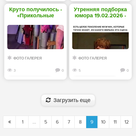
Смотреть дальше
Смотреть дальше
Круто получилось -
Утренняя подборка
«Прикольные
юмора 19.02.2026 -
картинки»
«Прикольные
картинки»
ФОТО ГАЛЕРЕЯ
ФОТО ГАЛЕРЕЯ
3
0
5
0
Смотреть дальше
Смотреть дальше
Загрузить еще
1
...
5
6
7
8
9
10
11
12