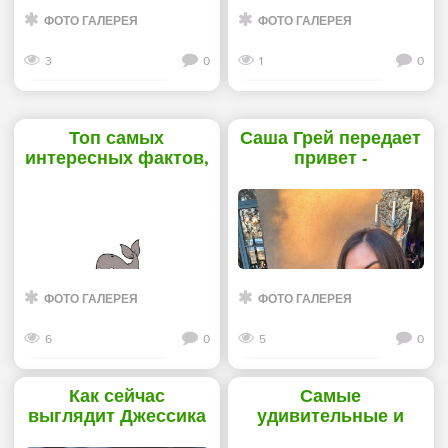
ФОТО ГАЛЕРЕЯ
ФОТО ГАЛЕРЕЯ
3
0
1
0
Смотреть дальше
Смотреть дальше
Топ самых
Саша Грей передает
интересных фактов,
привет -
о которых вы точно
«Прикольные
не слышали -
картинки»
«Прикольные
картинки»
ФОТО ГАЛЕРЕЯ
ФОТО ГАЛЕРЕЯ
6
0
5
0
Смотреть дальше
Смотреть дальше
Как сейчас
Самые
выглядит Джессика
удивительные и
Альба -
необычные факты