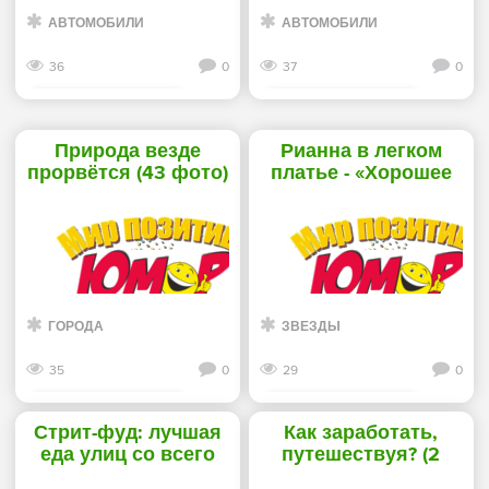
АВТОМОБИЛИ
АВТОМОБИЛИ
36
0
37
0
Смотреть дальше
Смотреть дальше
Природа везде
Рианна в легком
прорвётся (43 фото)
платье - «Хорошее
- «Хорошее
настроение»
настроение»
ГОРОДА
ЗВЕЗДЫ
35
0
29
0
Смотреть дальше
Смотреть дальше
Стрит-фуд: лучшая
Как заработать,
еда улиц со всего
путешествуя? (2
мира (12 фото) -
фото) - «Хорошее