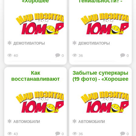
«Хорошее
гениальности? -
настроение»
«Хорошее
настроение»
ДЕМОТИВАТОРЫ
ДЕМОТИВАТОРЫ
40
0
36
0
Смотреть дальше
Смотреть дальше
Как
Забытые суперкары
восстанавливают
(19 фото) - «Хорошее
убитые машины (30
настроение»
фото) - «Хорошее
настроение»
АВТОМОБИЛИ
АВТОМОБИЛИ
43
0
36
0