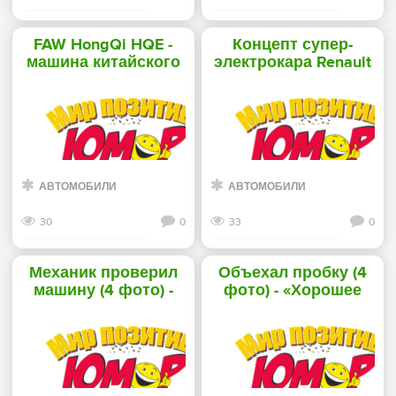
Смотреть дальше
Смотреть дальше
FAW HongQi HQE -
Концепт супер-
машина китайского
электрокара Renault
генсека (17 фото) -
Trezor (11 фото) -
«Хорошее
«Хорошее
настроение»
настроение»
АВТОМОБИЛИ
АВТОМОБИЛИ
30
0
33
0
Смотреть дальше
Смотреть дальше
Механик проверил
Объехал пробку (4
машину (4 фото) -
фото) - «Хорошее
«Хорошее
настроение»
настроение»