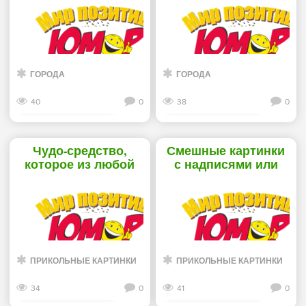
«Хорошее
настроение»
настроение»
ГОРОДА
ГОРОДА
40
0
38
0
Смотреть дальше
Смотреть дальше
Чудо-средство,
Смешные картинки
которое из любой
с надписями или
женщины сделает
Когда девушка
красавицу -
злится - «Хорошее
«Хорошее
настроение»
настроение»
ПРИКОЛЬНЫЕ КАРТИНКИ
ПРИКОЛЬНЫЕ КАРТИНКИ
34
0
41
0