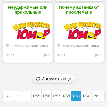
Смотреть дальше
Смотреть дальше
Неудержимые или
Почему возникают
прикольные
проблемы в
демотиваторы -
отношениях -
«Хорошее
«Хорошее
настроение»
настроение»
ПРИКОЛЬНЫЕ КАРТИНКИ
ПРИКОЛЬНЫЕ КАРТИНКИ
33
0
39
0
Смотреть дальше
Смотреть дальше
Загрузить еще
1
...
1755
1756
1757
1758
1759
1760
1761
17