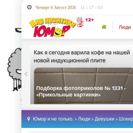
11
:
17
:
04
Четверг 6 Август 2026
Люди
32 -
Подборка фотоприколов № 1331 -
«Прикольные картинки»
Юмор и не только.
»
Люди
»
Девушки
» Шокирующая