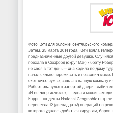
Фото Кэти для обложки сентябрьского номера
Затем, 25 марта 2014 года, Кэти взяла тел
предназначенные другой девушке. Случился 
поехала в Оксфорд (округ Мэн) к брату Робе
не своя в тот день — она ходила по дому т
начал сильно переживать и позвонил маме. 
охотничье ружье, зашла в ванную комнату и 
Роберт рванулся к запертой двери, выбил ее
«И ее лицо исчезло», — едва и может сегодн
Корреспонденты National Geographic встретил
перенесла 12 (двенадцать!) операций по рек
которого удалось добиться хирургам, боров