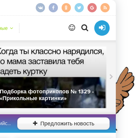
ные
Подборка фотоприколов № 1329 -
Подбор
«Прикольные картинки»
«Прико
фото)
Предложить новость