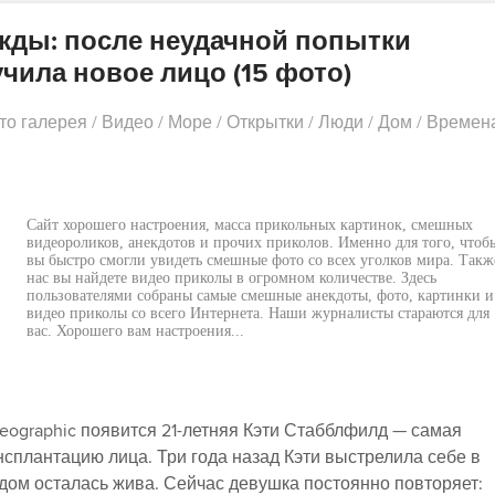
ды: после неудачной попытки
чила новое лицо (15 фото)
то галерея
/
Видео
/
Море
/
Открытки
/
Люди
/
Дом
/
Времен
Сайт хорошего настроения, масса прикольных картинок, смешных
видеороликов, анекдотов и прочих приколов. Именно для того, чтоб
вы быстро смогли увидеть смешные фото со всех уголков мира. Такж
нас вы найдете видео приколы в огромном количестве. Здесь
пользователями собраны самые смешные анекдоты, фото, картинки и
видео приколы со всего Интернета. Наши журналисты стараются для
вас. Хорошего вам настроения...
Geographic появится 21-летняя Кэти Стабблфилд — самая
сплантацию лица. Три года назад Кэти выстрелила себе в
удом осталась жива. Сейчас девушка постоянно повторяет: