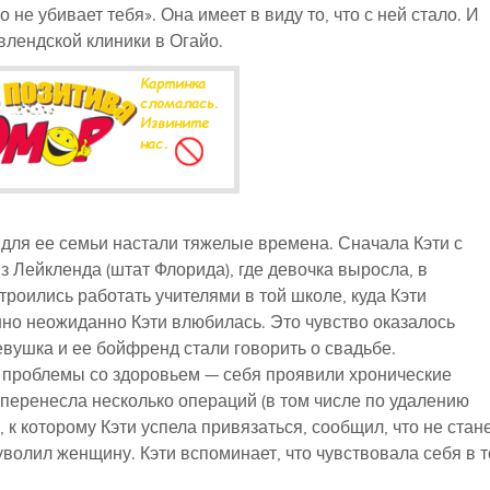
 не убивает тебя». Она имеет в виду то, что с ней стало. И
влендской клиники в Огайо.
а для ее семьи настали тяжелые времена. Сначала Кэти с
 Лейкленда (штат Флорида), где девочка выросла, в
троились работать учителями в той школе, куда Кэти
но неожиданно Кэти влюбилась. Это чувство оказалось
евушка и ее бойфренд стали говорить о свадьбе.
ь проблемы со здоровьем — себя проявили хронические
перенесла несколько операций (в том числе по удалению
к которому Кэти успела привязаться, сообщил, что не стан
уволил женщину. Кэти вспоминает, что чувствовала себя в т