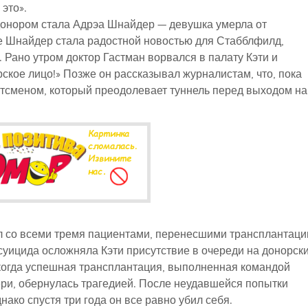
это».
 донором стала Адрэа Шнайдер — девушка умерла от
ье Шнайдер стала радостной новостью для Стабблфилд,
а. Рано утром доктор Гастман ворвался в палату Кэти и
орское лицо!» Позже он рассказывал журналистам, что, пока
ртсменом, который преодолевает туннель перед выходом на
л со всеми тремя пациентами, перенесшими трансплантац
 суицида осложняла Кэти присутствие в очереди на донорск
, когда успешная трансплантация, выполненная командой
ери, обернулась трагедией. После неудавшейся попытки
ако спустя три года он все равно убил себя.