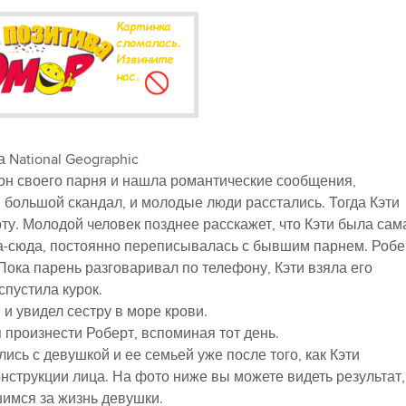
 National Geographic
ефон своего парня и нашла романтические сообщения,
большой скандал, и молодые люди расстались. Тогда Кэти
рту. Молодой человек позднее расскажет, что Кэти была сам
уда-сюда, постоянно переписывалась с бывшим парнем. Робе
Пока парень разговаривал по телефону, Кэти взяла его
спустила курок.
 и увидел сестру в море крови.
я произнести Роберт, вспоминая тот день.
ись с девушкой и ее семьей уже после того, как Кэти
онструкции лица. На фото ниже вы можете видеть результат,
шимся за жизнь девушки.