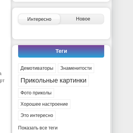
-- Идите уверенно по направлению к мечте. Живите
той жизнью, которую вы сами себе придумали.
-- Самое большое богатство — это ум. Самая большая
Новое
Интересно
нищета — глупость. Из всех страхов самый пугающий
— самолюбование.
-- Лучшее, что можно сделать с хорошим советом, это
пропустить его мимо ушей. Он никогда не бывает
полезен никому, кроме того, кто его дал.
Теги
-- Люблю давать советы и очень не люблю, когда их
дают мне.
Демотиваторы
Знаменитости
а
Прикольные картинки
рт
Фото приколы
Хорошее настроение
Это интересно
Показать все теги