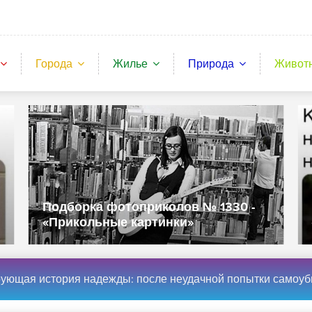
Города
Жилье
Природа
Живот
Подборка фотоприколов № 1330 -
«Прикольные картинки»
 история надежды: после неудачной попытки самоубийства девушка получила новое лицо (15 