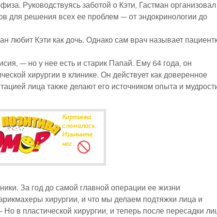
физа. Руководствуясь заботой о Кэти, Гастман организовал
ов для решения всех ее проблем — от эндокринологии до
ман любит Кэти как дочь. Однако сам врач называет пациент
сия, — но у нее есть и старик Папай. Ему 64 года, он
ческой хирургии в клинике. Он действует как доверенное
нтацией лица также делают его источником опыта и мудрост
ники. За год до самой главной операции ее жизни
парикмахеры хирургии, и что мы делаем подтяжки лица и
— Но в пластической хирургии, и теперь после пересадки ли