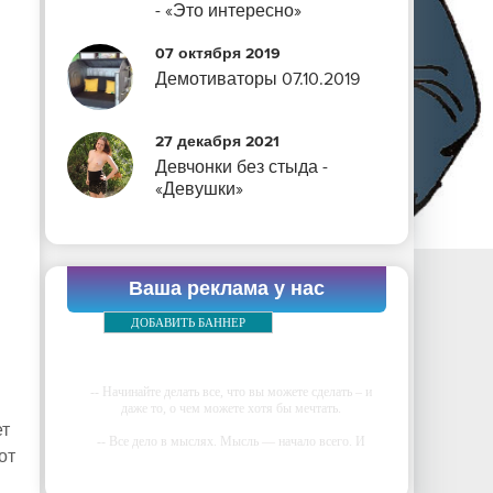
- «Это интересно»
07 октября 2019
Демотиваторы 07.10.2019
27 декабря 2021
Девчонки без стыда -
«Девушки»
Ваша реклама у нас
ДОБАВИТЬ БАННЕР
-- Начинайте делать все, что вы можете сделать – и
даже то, о чем можете хотя бы мечтать.
ет
-- Все дело в мыслях. Мысль — начало всего. И
от
мыслями можно управлять. И поэтому главное дело
совершенствования: работать над мыслями.