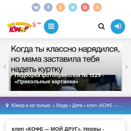
Подборка фотоприколов № 1329 -
«Прикольные картинки»
Юмор и не только.
»
Люди
»
Дети
» клип «КОФЕ — МОЙ ДРУГ». Нервы - «Дети»
клип «КОФЕ — МОЙ ДРУГ». Нервы -