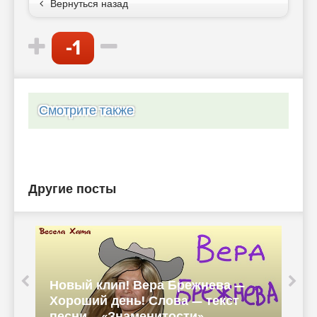
Вернуться назад
-1
Смотрите также
Другие посты
Новый клип! Вера Брежнева —
Хороший день! Слова — текст
к