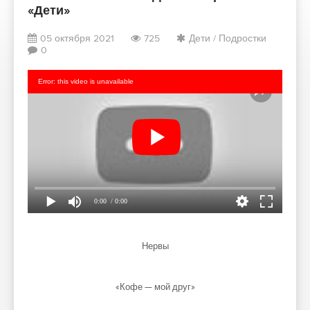
«Дети»
05 октября 2021
725
Дети
/
Подростки
0
Error: this video is unavailable
0:00
/ 0:00
Нервы
«Кофе — мой друг»