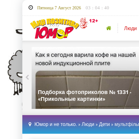
03
:
04
:
41
Пятница 7 Август 2026
Люди
32 -
Подборка фотоприколов № 1331 -
«Прикольные картинки»
Юмор и не только.
»
Люди
»
Дети
» мультфільм