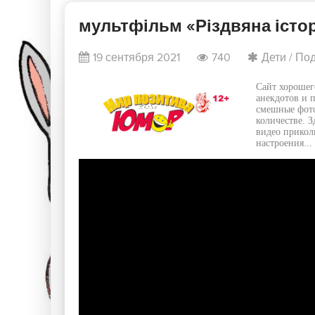
мультфільм «Різдвяна історі
19 сентября 2021
740
Дети
/
Под
Сайт хорошег
анекдотов и 
смешные фото
количестве. 
видео прикол
настроения...