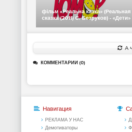
вогонь
фільм «Реальна казка» (Реальная
сказка (2011) С. Безруков) - «Дети»
А ч
КОММЕНТАРИИ (0)
Навигация
С
РЕКЛАМА У НАС
Д
Демотиваторы
Фо