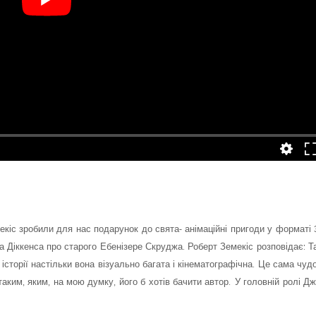
екіс зробили для нас подарунок до свята- анімаційні пригоди у форматі 
за Діккенса про старого Ебенізере Скруджа. Роберт Земекіс розповідає: Т
ї історії настільки вона візуально багата і кінематографічна. Це сама чуд
таким, яким, на мою думку, його б хотів бачити автор.
У головній ролі Д