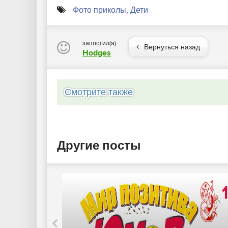
Фото приколы
,
Дети
запостил(а)
Вернуться назад
Hodges
Смотрите также
Другие посты