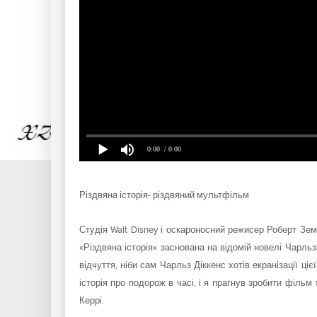
0:00
/ 0:00
Різдвяна історія- різдвяний мультфільм
Студія Walt Disney і оскароносний режисер Роберт Зем
«Різдвяна історія» заснована на відомій новелі Чарль
відчуття, ніби сам Чарльз Діккенс хотів екранізації ціє
історія про подорож в часі, і я прагнув зробити фільм 
Керрі.