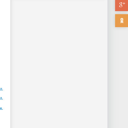
ce.
и.
м.