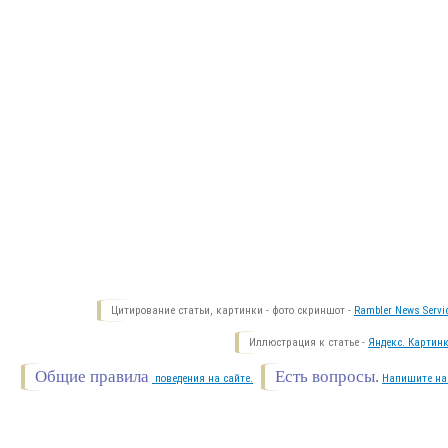
Цитирование статьи, картинки - фото скриншот -
Rambler News Servi
Иллюстрация к статье -
Яндекс. Картинк
Общие правила
Есть вопросы.
поведения на сайте.
Напишите на