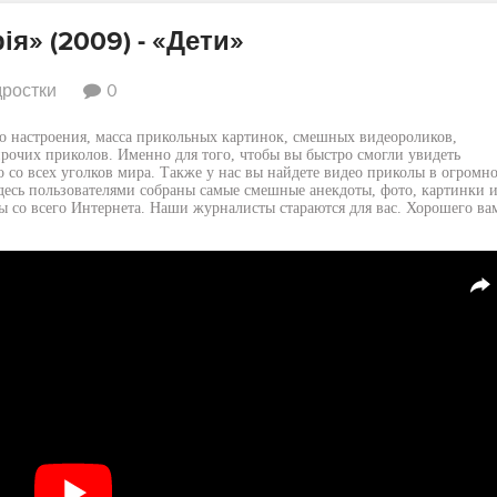
я» (2009) - «Дети»
ростки
0
о настроения, масса прикольных картинок, смешных видеороликов,
прочих приколов. Именно для того, чтобы вы быстро смогли увидеть
 со всех уголков мира. Также у нас вы найдете видео приколы в огромн
Здесь пользователями собраны самые смешные анекдоты, фото, картинки 
ы со всего Интернета. Наши журналисты стараются для вас. Хорошего ва