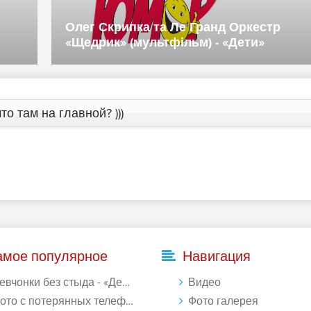
Олег Скрипка та Ле Гранд Оркестр
«Щедрик» (мультфільм) - «Дети»
то там на главной? )))
амое популярное
Навигация
евчонки без стыда - «Девушки»
Видео
то с потерянных телефонов - «Девушки»
Фото галерея