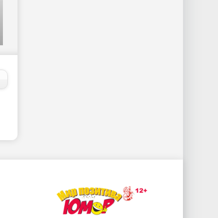
фільм тойхтопройшовкрізьвогонь
онлайн - «Знаменитости»