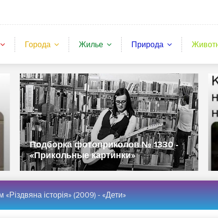
Города
Жилье
Природа
Живот
Подборка фотоприколов № 1330 -
«Прикольные картинки»
 «Різдвяна історія» (2009) - «Дети»