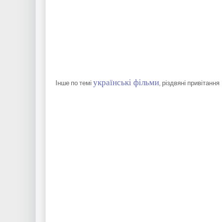
українські фільми
Інше по темі
, різдвяні привітання