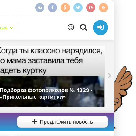
ные
Подборка фотоприколов № 1329 -
Подбор
«Прикольные картинки»
«Прико
Предложить новость