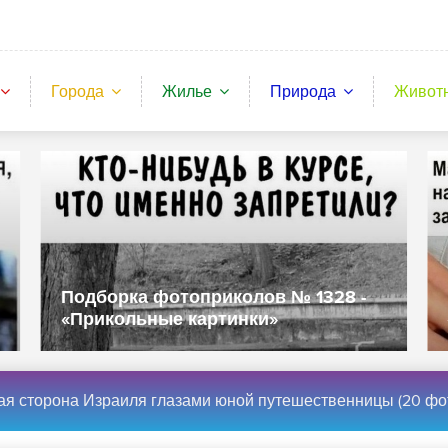
Города
Жилье
Природа
Живот
Подборка фотоприколов № 1328 -
«Прикольные картинки»
ая сторона Израиля глазами юной путешественницы (20 фо