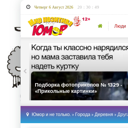
20
:
30
:
50
Четверг 6 Август 2026
Люди
30 -
Подборка фотоприколов № 1329 -
«Прикольные картинки»
Юмор и не только.
»
Города
»
Деревня
» Друг