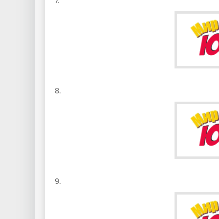
7.
8.
9.