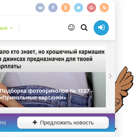
ные
Подборка фотоприколов № 1327 -
Подбор
«Прикольные картинки»
«Прико
то)
Предложить новость