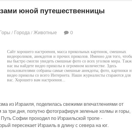
лазами юной путешественницы
Горы
/
Города
/
Животные
0
Сайт хорошего настроения, масса прикольных картинок, смешных
видеороликов, анекдотов и прочих приколов. Именно для того, чтоб
вы быстро смогли увидеть смешные фото со всех уголков мира. Такж
нас вы найдете видео приколы в огромном количестве. Здесь
пользователями собраны самые смешные анекдоты, фото, картинки и
видео приколы со всего Интернета. Наши журналисты стараются для
вас. Хорошего вам настроения...
изма из Израиля, поделилась свежими впечатлениями от
м за три дня, попутно фотографируя зеленые холмы и горы,
.. Путь Софии проходил по Израильской тропе -
рый пересекает Израиль в длину с севера на юг.