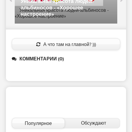
Уникальная красота людей-
альбиносов - «Хорошее
настроение»
А
А что там на главной? )))
КОММЕНТАРИИ (0)
Обсуждают
Популярное