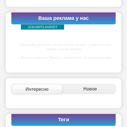
Ваша реклама у нас
ДОБАВИТЬ БАННЕР
-- Начинайте делать все, что вы можете сделать – и даже то, о чем
можете хотя бы мечтать.
-- Все дело в мыслях. Мысль — начало всего. И мыслями можно
управлять. И поэтому главное дело совершенствования: работать над
мыслями.
-- Идите уверенно по направлению к мечте. Живите той жизнью,
которую вы сами себе придумали.
-- Самое большое богатство — это ум. Самая большая нищета —
Новое
Интересно
глупость. Из всех страхов самый пугающий — самолюбование.
-- Лучшее, что можно сделать с хорошим советом, это пропустить его
мимо ушей. Он никогда не бывает полезен никому, кроме того, кто
его дал.
-- Люблю давать советы и очень не люблю, когда их дают мне.
Теги