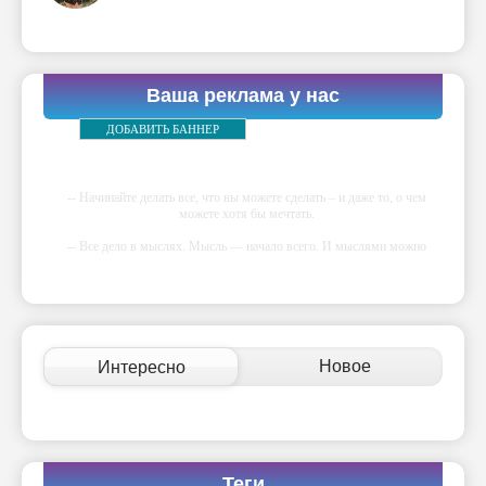
Ваша реклама у нас
ДОБАВИТЬ БАННЕР
-- Начинайте делать все, что вы можете сделать – и даже то, о чем
можете хотя бы мечтать.
-- Все дело в мыслях. Мысль — начало всего. И мыслями можно
управлять. И поэтому главное дело совершенствования: работать над
мыслями.
-- Идите уверенно по направлению к мечте. Живите той жизнью,
которую вы сами себе придумали.
-- Самое большое богатство — это ум. Самая большая нищета —
Новое
Интересно
глупость. Из всех страхов самый пугающий — самолюбование.
-- Лучшее, что можно сделать с хорошим советом, это пропустить его
мимо ушей. Он никогда не бывает полезен никому, кроме того, кто
его дал.
-- Люблю давать советы и очень не люблю, когда их дают мне.
Теги