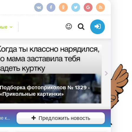
ные
Подборка фотоприколов № 1329 -
Подбор
«Прикольные картинки»
«Прико
нки»
Предложить новость