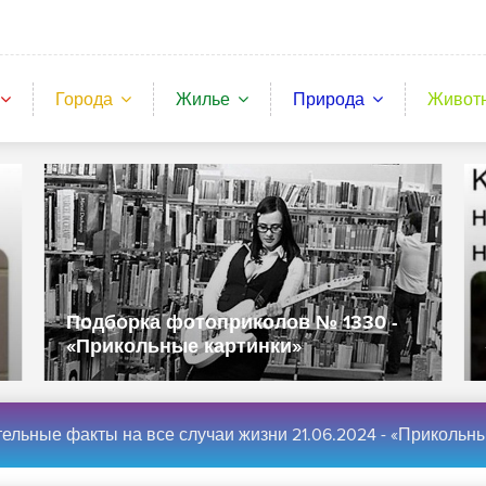
Города
Жилье
Природа
Живот
Подборка фотоприколов № 1330 -
«Прикольные картинки»
льные факты на все случаи жизни 21.06.2024 - «Прикольные карти