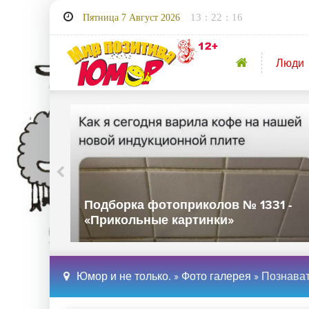
13
:
22
:
17
Пятница 7 Август 2026
Люди
32 -
Подборка фотоприколов № 1331 -
«Прикольные картинки»
Юмор и не только.
»
Фото галерея
» Познавате