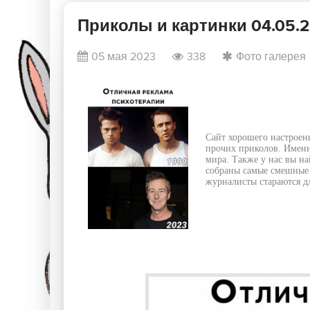
Приколы и картинки 04.05.
05 мая 2023
338
Фото галерея
Сайт хорошего настроен
прочих приколов. Именн
мира. Также у нас вы на
собраны самые смешные 
журналисты стараются дл