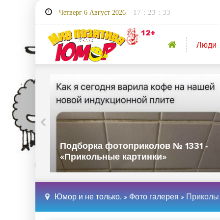
17
:
23
:
35
Четверг 6 Август 2026
Люди
30 -
Подборка фотоприколов № 1329 -
«Прикольные картинки»
Юмор и не только.
»
Фото галерея
» Приколы 