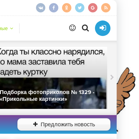
ные
Подборка фотоприколов № 1327 -
Подбор
«Прикольные картинки»
«Прико
Предложить новость