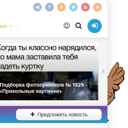
ные
Подборка фотоприколов № 1327 -
Подбор
«Прикольные картинки»
«Прико
Предложить новость