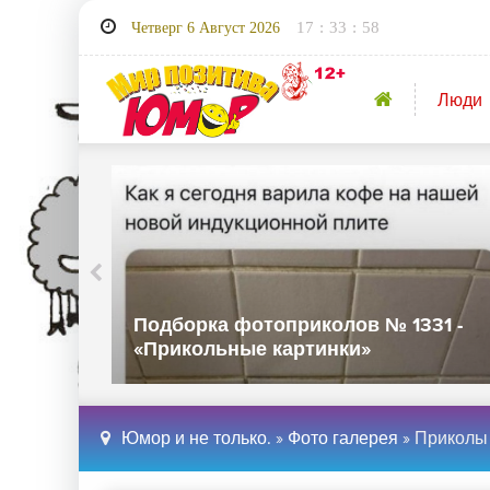
17
:
34
:
00
Четверг 6 Август 2026
Люди
30 -
Подборка фотоприколов № 1329 -
«Прикольные картинки»
Юмор и не только.
»
Фото галерея
» Приколы 