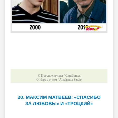
© Простые истины / Синебридж
© Игра с огнем / Amalgama Studio
20. МАКСИМ МАТВЕЕВ: «СПАСИБО
ЗА ЛЮБОВЬ!» И «ТРОЦКИЙ»