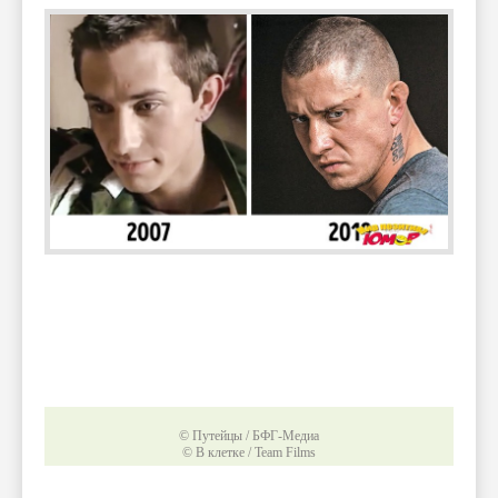
© Путейцы / БФГ-Медиа
© В клетке / Team Films