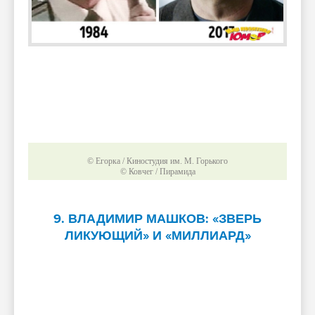
© Егорка / Киностудия им. М. Горького
© Ковчег / Пирамида
9. ВЛАДИМИР МАШКОВ: «ЗВЕРЬ
ЛИКУЮЩИЙ» И «МИЛЛИАРД»