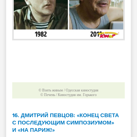
© Взять живым / Одесская киностудия
© Печень / Киностудия им. Горького
16. ДМИТРИЙ ПЕВЦОВ: «КОНЕЦ СВЕТА
С ПОСЛЕДУЮЩИМ СИМПОЗИУМОМ»
И «НА ПАРИЖ!»