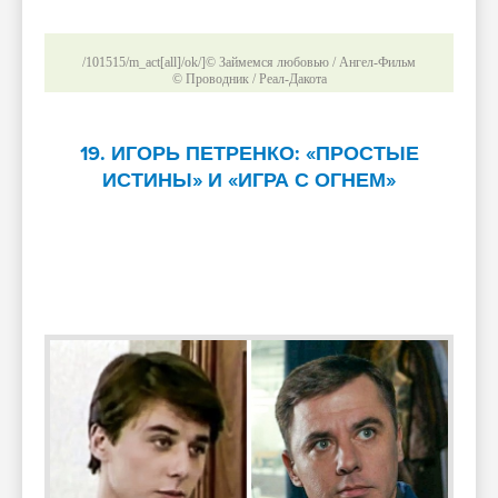
/101515/m_act[all]/ok/]© Займемся любовью / Ангел-Фильм
© Проводник / Реал-Дакота
19. ИГОРЬ ПЕТРЕНКО: «ПРОСТЫЕ
ИСТИНЫ» И «ИГРА С ОГНЕМ»