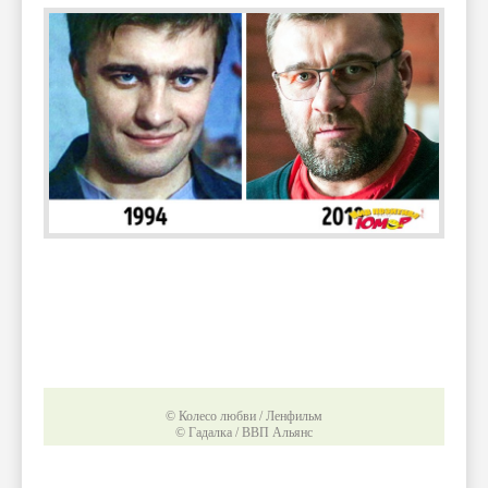
© Колесо любви / Ленфильм
© Гадалка / ВВП Альянс