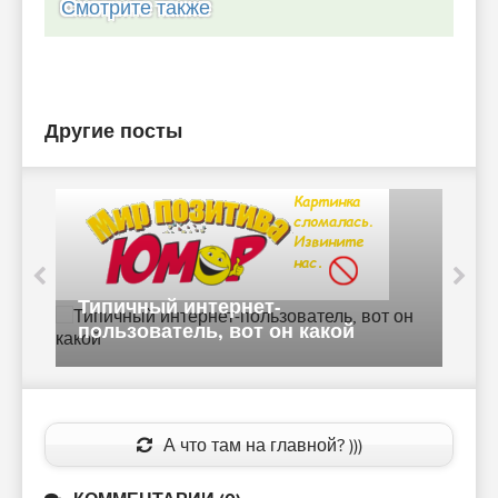
Смотрите также
Другие посты
с
Отдых саратовских дорожников
п
развеселил интернет (2 фото)
А что там на главной? )))