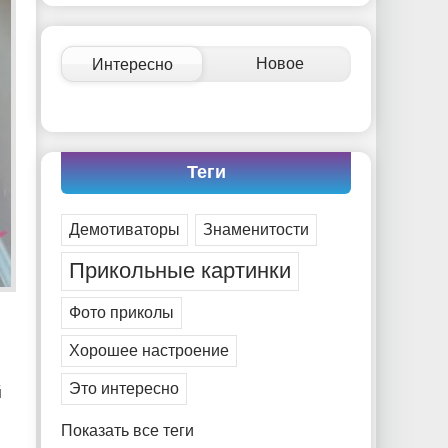
-- Идите уверенно по направлению к мечте. Живите
той жизнью, которую вы сами себе придумали.
-- Самое большое богатство — это ум. Самая большая
Новое
Интересно
нищета — глупость. Из всех страхов самый пугающий
— самолюбование.
-- Лучшее, что можно сделать с хорошим советом, это
пропустить его мимо ушей. Он никогда не бывает
полезен никому, кроме того, кто его дал.
Теги
-- Люблю давать советы и очень не люблю, когда их
дают мне.
Демотиваторы
Знаменитости
Прикольные картинки
Фото приколы
Хорошее настроение
Это интересно
й
Показать все теги