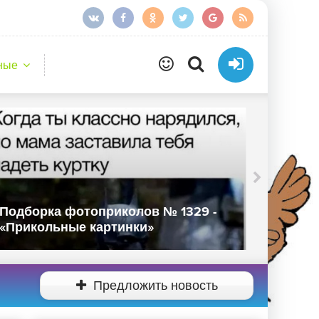
ные
Подборка фотоприколов № 1327 -
Подбор
«Прикольные картинки»
«Прико
Предложить новость