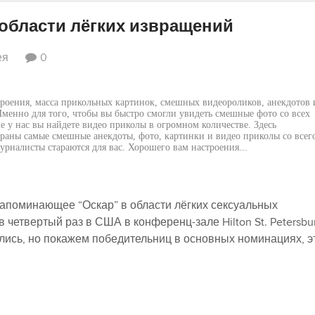
области лёгких извращений
ея
0
роения, масса прикольных картинок, смешных видеороликов, анекдотов 
менно для того, чтобы вы быстро смогли увидеть смешные фото со всех
е у нас вы найдете видео приколы в огромном количестве. Здесь
раны самые смешные анекдоты, фото, картинки и видео приколы со всег
рналисты стараются для вас. Хорошего вам настроения...
 напоминающее “Оскар” в области лёгких сексуальных
четвертый раз в США в конференц-зале Hilton St. Petersbu
жались, но покажем победительниц в основных номинациях, э