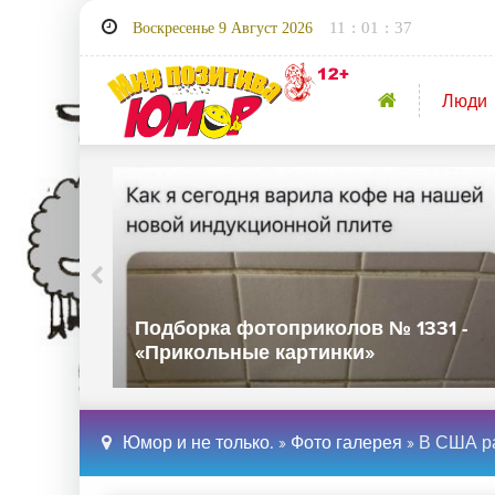
11
:
01
:
39
Воскресенье 9 Август 2026
Люди
30 -
Подборка фотоприколов № 1329 -
«Прикольные картинки»
Юмор и не только.
»
Фото галерея
» В США ра