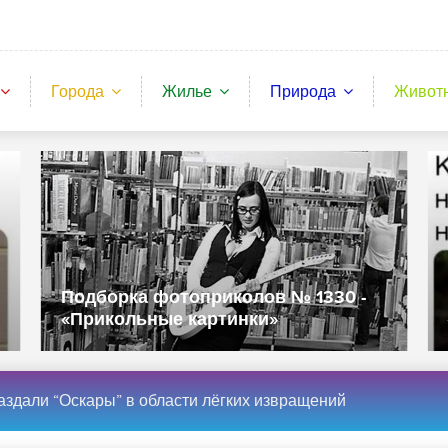
Города
Жилье
Природа
Живот
Подборка фотоприколов № 1328 -
«Прикольные картинки»
здали “Оскары” в области лёгких извращений