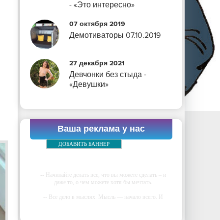
- «Это интересно»
07 октября 2019
Демотиваторы 07.10.2019
27 декабря 2021
Девчонки без стыда -
«Девушки»
Ваша реклама у нас
ДОБАВИТЬ БАННЕР
-- Начинайте делать все, что вы можете сделать – и
даже то, о чем можете хотя бы мечтать.
-- Все дело в мыслях. Мысль — начало всего. И
мыслями можно управлять. И поэтому главное дело
совершенствования: работать над мыслями.