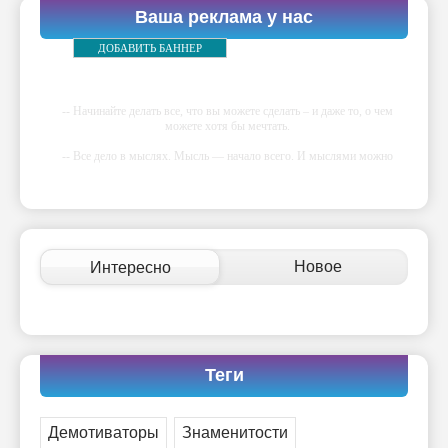
Ваша реклама у нас
ДОБАВИТЬ БАННЕР
-- Начинайте делать все, что вы можете сделать – и даже то, о чем
можете хотя бы мечтать.
-- Все дело в мыслях. Мысль — начало всего. И мыслями можно
управлять. И поэтому главное дело совершенствования: работать над
мыслями.
-- Идите уверенно по направлению к мечте. Живите той жизнью,
которую вы сами себе придумали.
-- Самое большое богатство — это ум. Самая большая нищета —
Новое
Интересно
глупость. Из всех страхов самый пугающий — самолюбование.
-- Лучшее, что можно сделать с хорошим советом, это пропустить его
мимо ушей. Он никогда не бывает полезен никому, кроме того, кто
его дал.
-- Люблю давать советы и очень не люблю, когда их дают мне.
Теги
Демотиваторы
Знаменитости