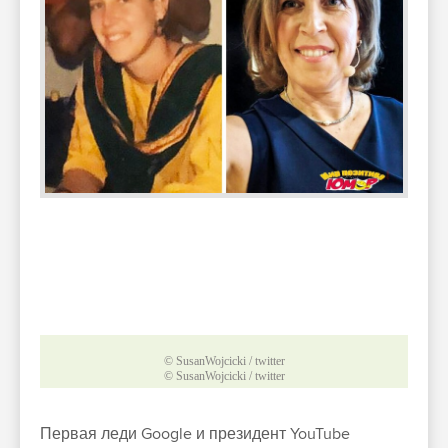
© SusanWojcicki / twitter
© SusanWojcicki / twitter
Первая леди Google и президент YouTube