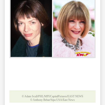
© Adam Scull/PHL/MPI/CapitalPictures/EAST NEWS
© Anthony Behar/Sipa USA/East News