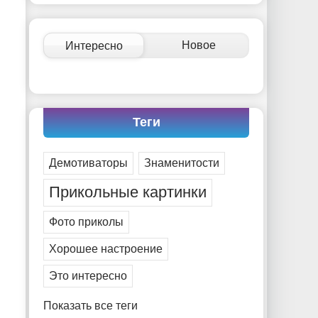
-- Идите уверенно по направлению к мечте. Живите
той жизнью, которую вы сами себе придумали.
-- Самое большое богатство — это ум. Самая большая
Новое
Интересно
нищета — глупость. Из всех страхов самый пугающий
— самолюбование.
-- Лучшее, что можно сделать с хорошим советом, это
пропустить его мимо ушей. Он никогда не бывает
полезен никому, кроме того, кто его дал.
Теги
-- Люблю давать советы и очень не люблю, когда их
дают мне.
Демотиваторы
Знаменитости
Прикольные картинки
Фото приколы
Хорошее настроение
Это интересно
Показать все теги