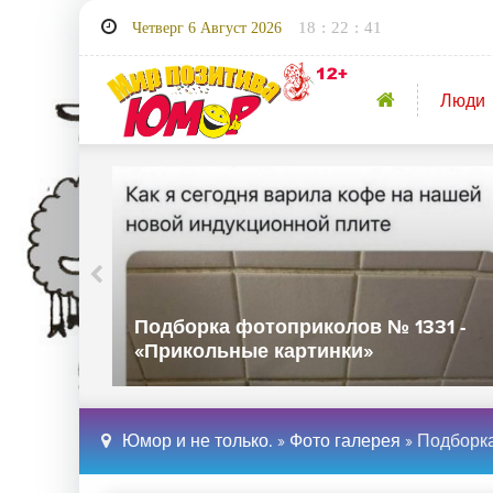
18
:
22
:
43
Четверг 6 Август 2026
Люди
32 -
Подборка фотоприколов № 1331 -
«Прикольные картинки»
Юмор и не только.
»
Фото галерея
» Подборка