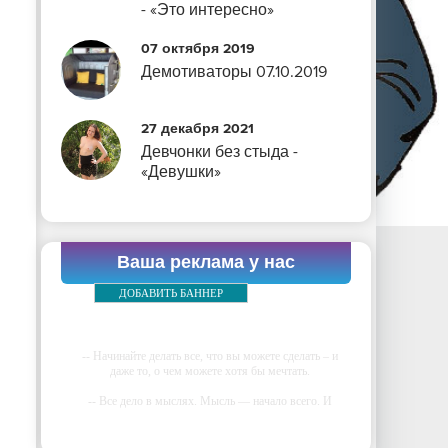
- «Это интересно»
07 октября 2019
Демотиваторы 07.10.2019
27 декабря 2021
Девчонки без стыда -
«Девушки»
Ваша реклама у нас
ДОБАВИТЬ БАННЕР
-- Начинайте делать все, что вы можете сделать – и
даже то, о чем можете хотя бы мечтать.
-- Все дело в мыслях. Мысль — начало всего. И
мыслями можно управлять. И поэтому главное дело
совершенствования: работать над мыслями.