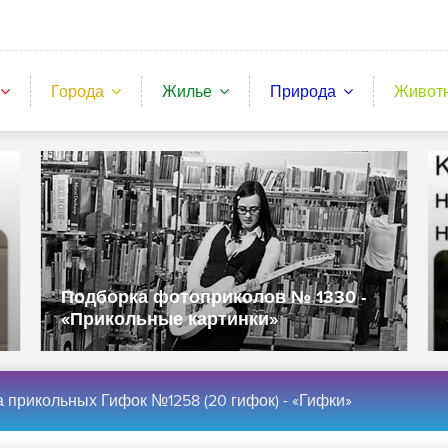
Города
Жилье
Природа
Живот
Подборка фотоприколов № 1330 -
«Прикольные картинки»
 прикольных Гифок №1258 (20 гифок) - «Гифки»