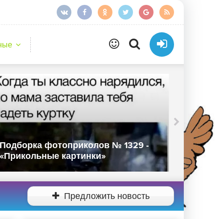
ные
Подборка фотоприколов № 1329 -
Подбор
«Прикольные картинки»
«Прико
Предложить новость