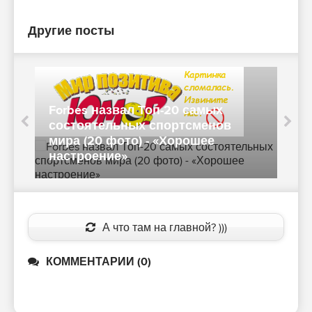
Другие посты
Forbes назвал Топ-20 самых
состоятельных спортсменов
мира (20 фото) - «Хорошее
настроение»
в
А что там на главной? )))
КОММЕНТАРИИ (0)