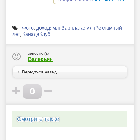
поведения на сайте.
Фото
,
доход: млнЗарплата: млнРекламный
лет
,
КанадаКлуб:
запостил(а)
Валерьян
Вернуться назад
0
Смотрите также