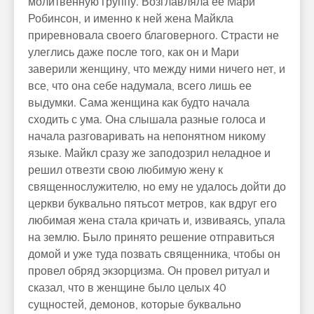
молитвенную группу. Возглавляла ее Мари
Робинсон, и именно к ней жена Майкла
приревновала своего благоверного. Страсти не
улеглись даже после того, как он и Мари
заверили женщину, что между ними ничего нет, и
все, что она себе надумала, всего лишь ее
выдумки. Сама женщина как будто начала
сходить с ума. Она слышала разные голоса и
начала разговаривать на непонятном никому
языке. Майкл сразу же заподозрил неладное и
решил отвезти свою любимую жену к
священнослужителю, но ему не удалось дойти до
церкви буквально пятьсот метров, как вдруг его
любимая жена стала кричать и, извиваясь, упала
на землю. Было принято решение отправиться
домой и уже туда позвать священника, чтобы он
провел обряд экзорцизма. Он провел ритуал и
сказал, что в женщине было целых 40
сущностей, демонов, которые буквально