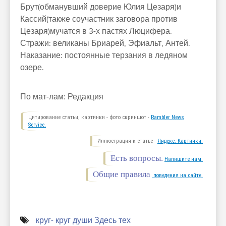
Брут(обманувший доверие Юлия Цезаря)и
Кассий(также соучастник заговора против
Цезаря)мучатся в 3-х пастях Люцифера.
Стражи: великаны Бриарей, Эфиальт, Антей.
Наказание: постоянные терзания в ледяном
озере.
По мат-лам: Редакция
Цитирование статьи, картинки - фото скриншот -
Rambler News
Service.
Иллюстрация к статье -
Яндекс. Картинки.
Есть вопросы.
Напишите нам.
Общие правила
поведения на сайте.
круг- круг души Здесь тех