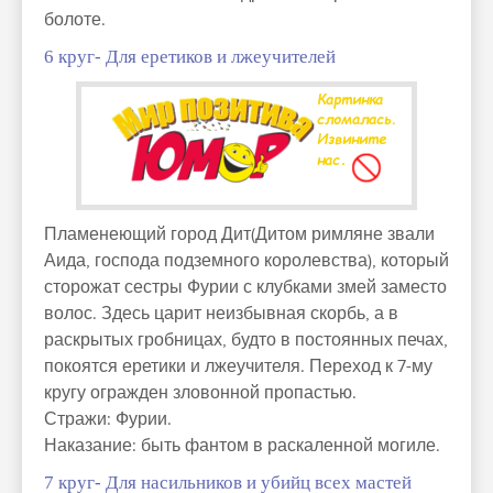
болоте.
6 круг- Для еретиков и лжеучителей
Пламенеющий город Дит(Дитом римляне звали
Аида, господа подземного королевства), который
сторожат сестры Фурии с клубками змей заместо
волос. Здесь царит неизбывная скорбь, а в
раскрытых гробницах, будто в постоянных печах,
покоятся еретики и лжеучителя. Переход к 7-му
кругу огражден зловонной пропастью.
Стражи: Фурии.
Наказание: быть фантом в раскаленной могиле.
7 круг- Для насильников и убийц всех мастей