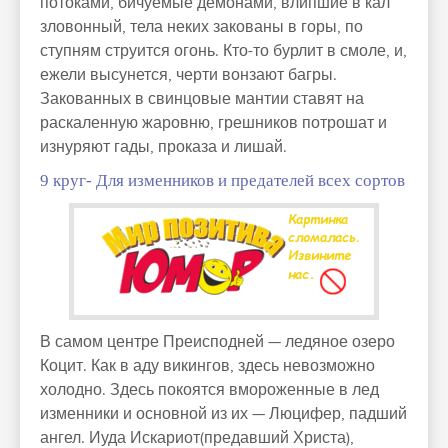
потоками, бичуемые демонами, влипшие в кал
зловонный, тела неких закованы в горы, по
ступням струится огонь. Кто-то бурлит в смоле, и,
ежели высунется, черти вонзают багры.
Закованных в свинцовые мантии ставят на
раскаленную жаровню, грешников потрошат и
изнуряют гады, проказа и лишай.
9 круг- Для изменников и предателей всех сортов
В самом центре Преисподней — ледяное озеро
Коцит. Как в аду викингов, здесь невозможно
холодно. Здесь покоятся вмороженные в лед
изменники и основной из их — Люцифер, падший
ангел. Иуда Искариот(предавший Христа),