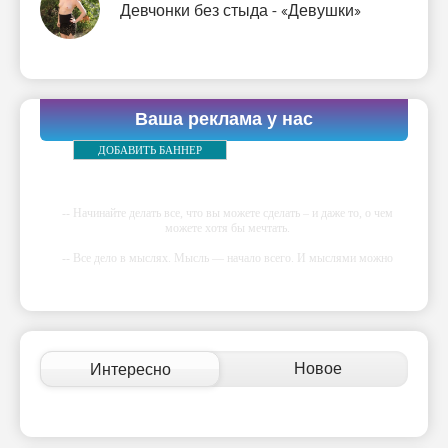
Девчонки без стыда - «Девушки»
Ваша реклама у нас
ДОБАВИТЬ БАННЕР
-- Начинайте делать все, что вы можете сделать – и даже то, о чем
можете хотя бы мечтать.
-- Все дело в мыслях. Мысль — начало всего. И мыслями можно
управлять. И поэтому главное дело совершенствования: работать над
мыслями.
-- Идите уверенно по направлению к мечте. Живите той жизнью,
которую вы сами себе придумали.
-- Самое большое богатство — это ум. Самая большая нищета —
Новое
Интересно
глупость. Из всех страхов самый пугающий — самолюбование.
-- Лучшее, что можно сделать с хорошим советом, это пропустить его
мимо ушей. Он никогда не бывает полезен никому, кроме того, кто
его дал.