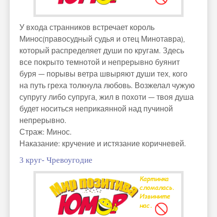
У входа странников встречает король
Минос(правосудный судья и отец Минотавра),
который распределяет души по кругам. Здесь
все покрыто темнотой и непрерывно буянит
буря — порывы ветра швыряют души тех, кого
на путь греха толкнула любовь. Возжелал чужую
супругу либо супруга, жил в похоти — твоя душа
будет носиться неприкаянной над пучиной
непрерывно.
Страж: Минос.
Наказание: кручение и истязание коричневей.
3 круг- Чревоугодие