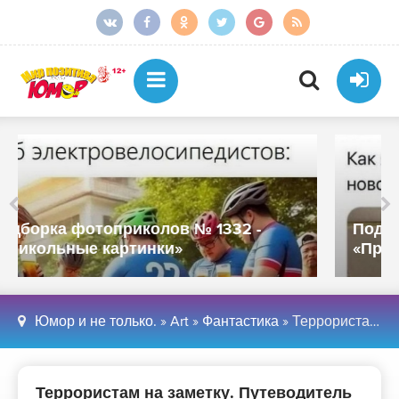
Подборка фотоприколов № 1331 -
«Прикольные картинки»
Юмор и не только.
»
Art
»
Фантастика
» Террористам на заметку. Путеводитель по кругам ада — Интересное !
Террористам на заметку. Путеводитель