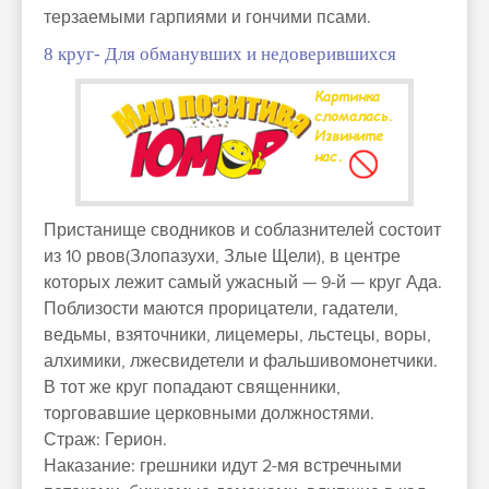
терзаемыми гарпиями и гончими псами.
8 круг- Для обманувших и недоверившихся
Пристанище сводников и соблазнителей состоит
из 10 рвов(Злопазухи, Злые Щели), в центре
которых лежит самый ужасный — 9-й — круг Ада.
Поблизости маются прорицатели, гадатели,
ведьмы, взяточники, лицемеры, льстецы, воры,
алхимики, лжесвидетели и фальшивомонетчики.
В тот же круг попадают священники,
торговавшие церковными должностями.
Страж: Герион.
Наказание: грешники идут 2-мя встречными