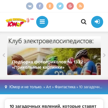
Подборка фотоприколов № 1332 -
«Прикольные картинки»
Юмор и не только.
»
Art
»
Фантастика
» 10 загадочных явлений, которые ставят учёных в тупик — Интересное !
10 загадочных явлений, которые ставят