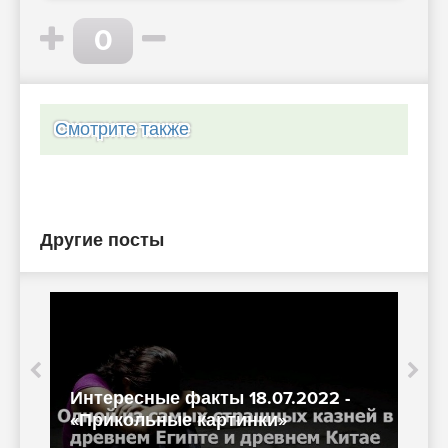
0
Смотрите также
Другие посты
Интересные факты 18.07.2022 -
Н
«Прикольные картинки»
ф