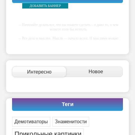
ДОБАВИТЬ БАННЕР
-- Начинайте делать все, что вы можете сделать – и даже то, о чем
можете хотя бы мечтать.
-- Все дело в мыслях. Мысль — начало всего. И мыслями можно
управлять. И поэтому главное дело совершенствования: работать над
мыслями.
-- Идите уверенно по направлению к мечте. Живите той жизнью,
которую вы сами себе придумали.
-- Самое большое богатство — это ум. Самая большая нищета —
Новое
Интересно
глупость. Из всех страхов самый пугающий — самолюбование.
-- Лучшее, что можно сделать с хорошим советом, это пропустить его
мимо ушей. Он никогда не бывает полезен никому, кроме того, кто
его дал.
-- Люблю давать советы и очень не люблю, когда их дают мне.
Теги
Демотиваторы
Знаменитости
Прикольные картинки