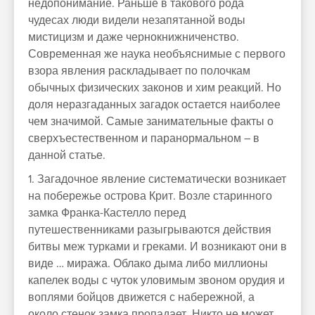
недопонимание. Раньше в такового рода
чудесах люди видели незапятанной воды
мистицизм и даже чернокнижниченство.
Современная же наука необъяснимые с первого
взора явления раскладывает по полочкам
обычных физических законов и хим реакций. Но
доля неразгаданных загадок остается наиболее
чем значимой. Самые занимательные факты о
сверхъестественном и паранормальном – в
данной статье.
1. Загадочное явление систематически возникает
на побережье острова Крит. Возле старинного
замка Франка-Кастелло перед
путешественниками разыгрываются действия
битвы меж турками и греками. И возникают они в
виде … миража. Облако дыма либо миллионы
капелек воды с чуток уловимым звоном орудия и
воплями бойцов движется с набережной, а
около стенок замка пропадает. Никто не может