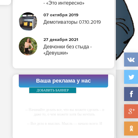
- «Это интересно»
07 октября 2019
Демотиваторы 07.10.2019
27 декабря 2021
Девчонки без стыда -
«Девушки»
Ваша реклама у нас
ДОБАВИТЬ БАННЕР
-- Начинайте делать все, что вы можете сделать – и
даже то, о чем можете хотя бы мечтать.
-- Все дело в мыслях. Мысль — начало всего. И
мыслями можно управлять. И поэтому главное дело
совершенствования: работать над мыслями.