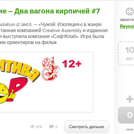
ние – Два вагона кирпичей #7
запости
lation (с англ. — «Чужой: Изоляция») в жанре
Reyno
ботанная компанией Creative Assembly и изданная
и выступила компания «СофтКлаб». Игра была
шим ориентиром на фильм
1
авг
0
Смотреть дальше
676
0