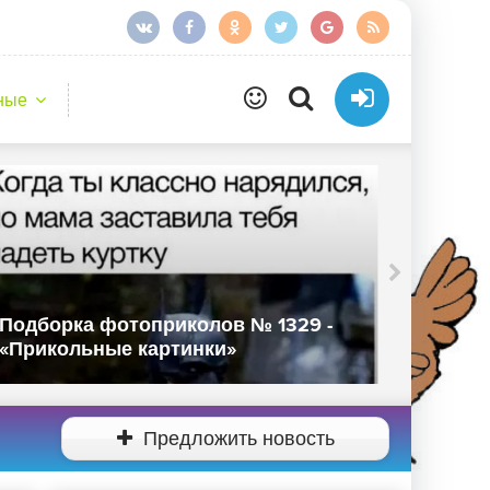
ные
Подборка фотоприколов № 1329 -
Подбор
«Прикольные картинки»
«Прико
Предложить новость