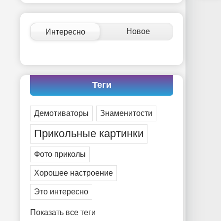
-- Идите уверенно по направлению к мечте. Живите
той жизнью, которую вы сами себе придумали.
-- Самое большое богатство — это ум. Самая большая
Новое
Интересно
нищета — глупость. Из всех страхов самый пугающий
— самолюбование.
-- Лучшее, что можно сделать с хорошим советом, это
пропустить его мимо ушей. Он никогда не бывает
полезен никому, кроме того, кто его дал.
Теги
-- Люблю давать советы и очень не люблю, когда их
дают мне.
Демотиваторы
Знаменитости
Прикольные картинки
Фото приколы
Хорошее настроение
Это интересно
Показать все теги