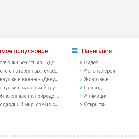
амое популярное
Навигация
евчонки без стыда - «Девушки»
Видео
то с потерянных телефонов - «Девушки»
Фото галерея
евушки в ванне! - «Девушки»
Животные
вушки с маленькой грудью - «Девушки»
Природа
наженные на природе - «Девушки»
Анимация
водный мир: самые странные обитатели океана (18 фото)
Открытки