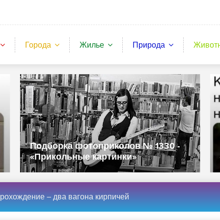
Города
Жилье
Природа
Живот
Подборка фотоприколов № 1330 -
«Прикольные картинки»
 прохождение – два вагона кирпичей