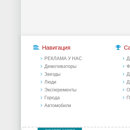
Навигация
С
РЕКЛАМА У НАС
Д
Демотиваторы
Фо
Звезды
Д
Люди
Де
Эксперементы
Об
Города
Под
Автомобили