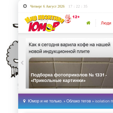
17
:
22
:
36
Четверг 6 Август 2026
Люди
32 -
Подборка фотоприколов № 1331 -
«Прикольные картинки»
Юмор и не только.
»
Облако тегов
» isolation