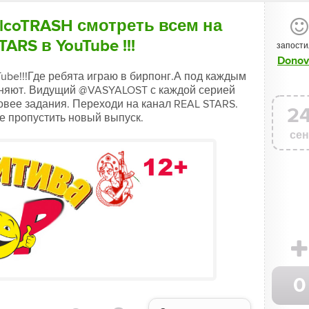
AlcoTRASH смотреть всем на
ARS в YouTube !!!
запости
Donov
ube!!!Где ребята играю в бирпонг.А под каждым
лняют. Видущий @VASYALOST с каждой серией
овее задания. Переходи на канал REAL STARS.
2
е пропустить новый выпуск.
сен
0