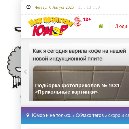
15
:
13
:
58
Четверг 6 Август 2026
Люди
32 -
Подборка фотоприколов № 1331 -
«Прикольные картинки»
Юмор и не только.
»
Облако тегов
» скоро 3 с