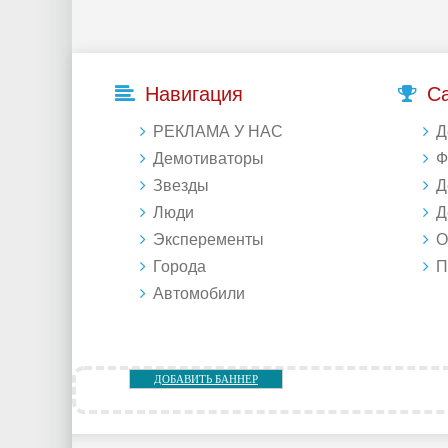
Навигация
С
РЕКЛАМА У НАС
Д
Демотиваторы
Фо
Звезды
Д
Люди
Де
Эксперементы
Об
Города
Под
Автомобили
ДОБАВИТЬ БАННЕР