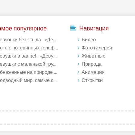
амое популярное
Навигация
евчонки без стыда - «Девушки»
Видео
то с потерянных телефонов - «Девушки»
Фото галерея
евушки в ванне! - «Девушки»
Животные
вушки с маленькой грудью - «Девушки»
Природа
наженные на природе - «Девушки»
Анимация
водный мир: самые странные обитатели океана (18 фото)
Открытки