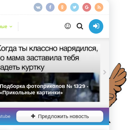
ные
Подборка фотоприколов № 1329 -
Подбор
«Прикольные картинки»
«Прико
utube
Предложить новость