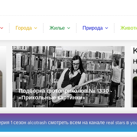
Города
Жилье
Природа
Живот
Подборка фотоприколов № 1330 -
«Прикольные картинки»
ерия 1 сезон alcotrash смотреть всем на канале real stars в yo