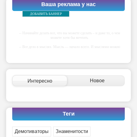
Ваша реклама у нас
ДОБАВИТЬ БАННЕР
-- Начинайте делать все, что вы можете сделать – и даже то, о чем
можете хотя бы мечтать.
-- Все дело в мыслях. Мысль — начало всего. И мыслями можно
управлять. И поэтому главное дело совершенствования: работать над
мыслями.
-- Идите уверенно по направлению к мечте. Живите той жизнью,
которую вы сами себе придумали.
-- Самое большое богатство — это ум. Самая большая нищета —
Новое
Интересно
глупость. Из всех страхов самый пугающий — самолюбование.
-- Лучшее, что можно сделать с хорошим советом, это пропустить его
мимо ушей. Он никогда не бывает полезен никому, кроме того, кто
его дал.
-- Люблю давать советы и очень не люблю, когда их дают мне.
Теги
Демотиваторы
Знаменитости