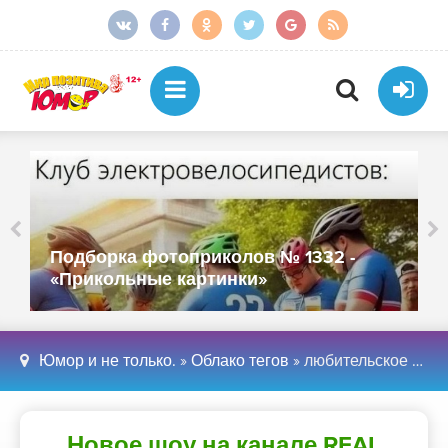
Подборка фотоприколов № 1332 -
«Прикольные картинки»
Юмор и не только.
»
Облако тегов
» любительское alcotrash
Новое шоу на канале REAL