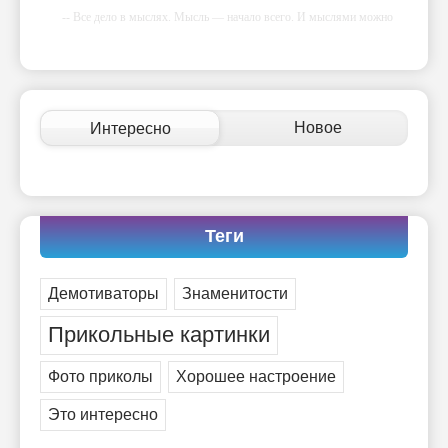
-- Все дело в мыслях. Мысль — начало всего. И мыслями можно
управлять. И поэтому главное дело совершенствования: работать над
мыслями.
-- Идите уверенно по направлению к мечте. Живите той жизнью,
которую вы сами себе придумали.
-- Самое большое богатство — это ум. Самая большая нищета —
Новое
Интересно
глупость. Из всех страхов самый пугающий — самолюбование.
-- Лучшее, что можно сделать с хорошим советом, это пропустить его
мимо ушей. Он никогда не бывает полезен никому, кроме того, кто
его дал.
-- Люблю давать советы и очень не люблю, когда их дают мне.
Теги
Демотиваторы
Знаменитости
Прикольные картинки
Фото приколы
Хорошее настроение
Это интересно