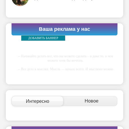
Ваша реклама у нас
ДОБАВИТЬ БАННЕР
-- Начинайте делать все, что вы можете сделать – и даже то, о чем
можете хотя бы мечтать.
-- Все дело в мыслях. Мысль — начало всего. И мыслями можно
управлять. И поэтому главное дело совершенствования: работать над
мыслями.
-- Идите уверенно по направлению к мечте. Живите той жизнью,
которую вы сами себе придумали.
-- Самое большое богатство — это ум. Самая большая нищета —
Новое
Интересно
глупость. Из всех страхов самый пугающий — самолюбование.
-- Лучшее, что можно сделать с хорошим советом, это пропустить его
мимо ушей. Он никогда не бывает полезен никому, кроме того, кто
его дал.