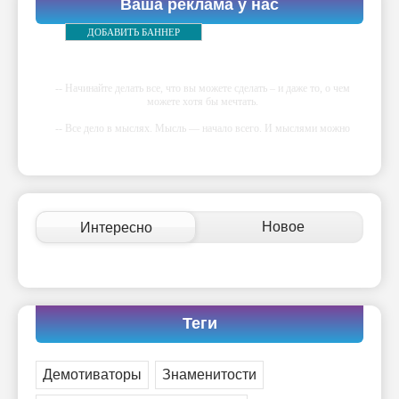
Ваша реклама у нас
ДОБАВИТЬ БАННЕР
-- Начинайте делать все, что вы можете сделать – и даже то, о чем
можете хотя бы мечтать.
-- Все дело в мыслях. Мысль — начало всего. И мыслями можно
управлять. И поэтому главное дело совершенствования: работать над
мыслями.
-- Идите уверенно по направлению к мечте. Живите той жизнью,
которую вы сами себе придумали.
-- Самое большое богатство — это ум. Самая большая нищета —
Новое
Интересно
глупость. Из всех страхов самый пугающий — самолюбование.
-- Лучшее, что можно сделать с хорошим советом, это пропустить его
мимо ушей. Он никогда не бывает полезен никому, кроме того, кто
его дал.
-- Люблю давать советы и очень не люблю, когда их дают мне.
Теги
Демотиваторы
Знаменитости