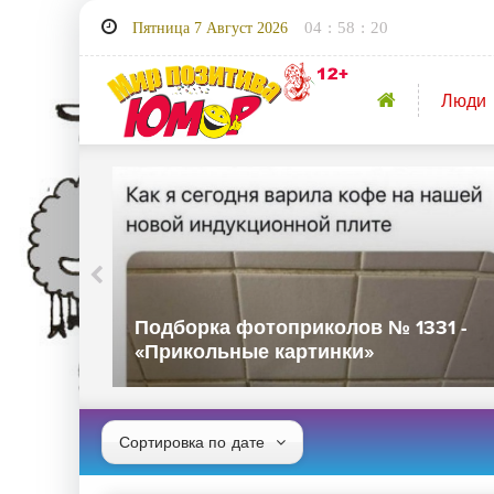
04
:
58
:
20
Пятница 7 Август 2026
Люди
32 -
Подборка фотоприколов № 1331 -
«Прикольные картинки»
дате