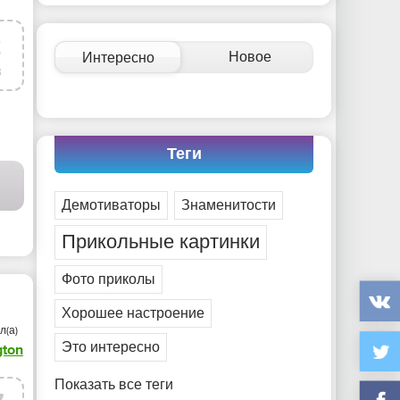
-- Идите уверенно по направлению к мечте. Живите
той жизнью, которую вы сами себе придумали.
2
-- Самое большое богатство — это ум. Самая большая
Новое
Интересно
нищета — глупость. Из всех страхов самый пугающий
в
— самолюбование.
-- Лучшее, что можно сделать с хорошим советом, это
пропустить его мимо ушей. Он никогда не бывает
полезен никому, кроме того, кто его дал.
Теги
-- Люблю давать советы и очень не люблю, когда их
дают мне.
ИДЕО
/
ЖИВОТНЫЕ
Демотиваторы
Знаменитости
Прикольные картинки
Фото приколы
Хорошее настроение
л(а)
Это интересно
gton
Показать все теги