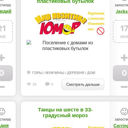
пластиковых бутылок
стил(а)
запости
авдий
Jack
21
1
янв
ян
0
0
ТО ГАЛЕРЕЯ
/
ЛЕТО
ГОРЫ
/
ДЕРЕВНЯ
/
МУЖЧИНЫ
/
ГОРОДА
/
ДЕРЕВНЯ
/
ДОМ
Смотреть дальше
35
0
Танцы на шесте в 33-
градусный мороз
стил(а)
запости
идия
Carrin