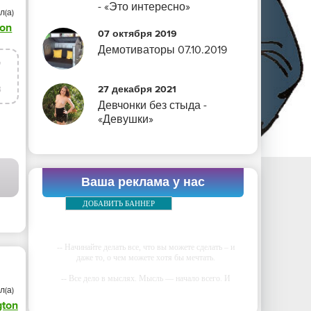
- «Это интересно»
л(а)
son
07 октября 2019
Демотиваторы 07.10.2019
7
в
27 декабря 2021
Девчонки без стыда -
«Девушки»
Ваша реклама у нас
ДОБАВИТЬ БАННЕР
-- Начинайте делать все, что вы можете сделать – и
даже то, о чем можете хотя бы мечтать.
-- Все дело в мыслях. Мысль — начало всего. И
мыслями можно управлять. И поэтому главное дело
л(а)
совершенствования: работать над мыслями.
gton