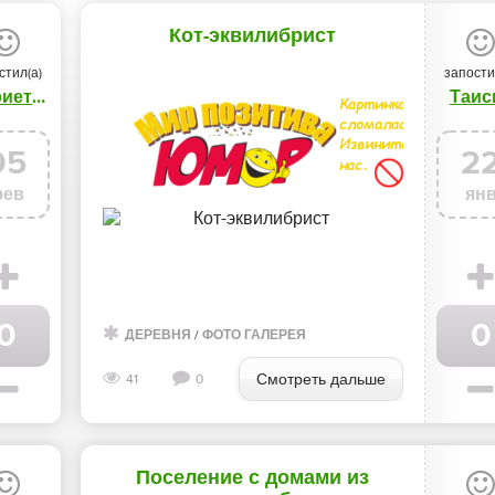
Кот-эквилибрист
стил(а)
запости
Генриетта
Таис
05
2
ев
ян
0
0
ДЕРЕВНЯ
/
ФОТО ГАЛЕРЕЯ
Смотреть дальше
41
0
Поселение с домами из