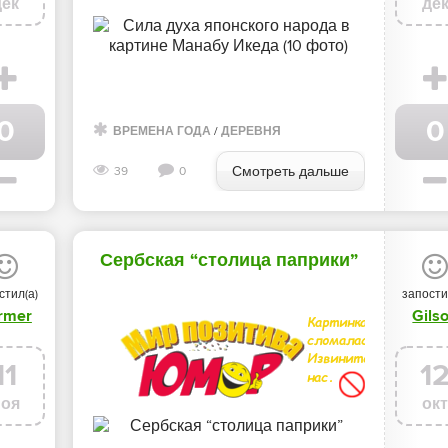
дек
де
0
0
ВРЕМЕНА ГОДА
/
ДЕРЕВНЯ
Смотреть дальше
39
0
Сербская “столица паприки”
стил(а)
запости
rmer
Gils
11
1
ноя
ок