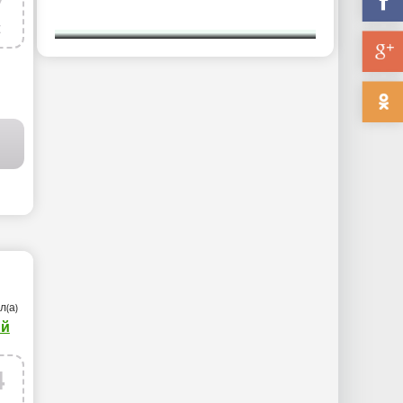
7
к
/
ЖИВОТНЫЕ
/
ГОРОДА
/
ВЕСНА
л(а)
й
4