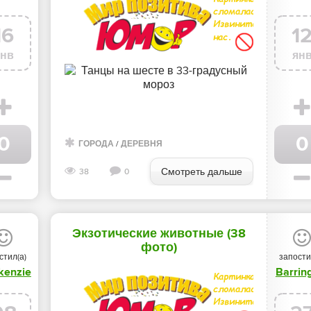
16
1
янв
ян
0
0
/
ГОРОДА
/
КВАРТИРА
ГОРОДА
/
ЛЕТО
/
ДЕРЕВНЯ
/
ОТКРЫТКИ
/
СОБАКИ
/
ДОМ
/
ДЕРЕВНЯ
/
В
Смотреть дальше
38
0
Экзотические животные (38
фото)
стил(а)
запости
kenzie
Barrin