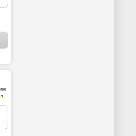
к
л(а)
on
2
т