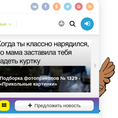
ные
Подборка фотоприколов № 1329 -
Подбор
«Прикольные картинки»
«Прико
Предложить новость