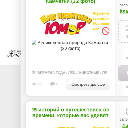
Камчатки (32 фото)
запо
Кл
ВРЕМЕНА ГОДА
/
ЛЕС
/
ЖИВОТНЫЕ
/
ПРИРОДА
/
ФО
Смотреть дальше
43
0
15 историй о путешествиях во
времени, которые вас удивят
запо
(16 фото)
Л