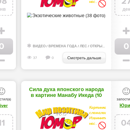
08
2
янв
де
0
0
ВНЯ
/
ОТКРЫТКИ
/
МОРЕ
ВИДЕО
/
ЖИЛЬЕ
/
ВРЕМЕНА ГОДА
/
ЛЕС
/
ОБЩАГА
/
ЛЕС
/
/
ОСЕНЬ
ОТКРЫТКИ
/
ДЕРЕВНЯ
Смотреть дальше
37
0
Сила духа японского народа
в картине Манабу Икеда (10
стил(а)
запости
фото)
iver
Юри
11
0