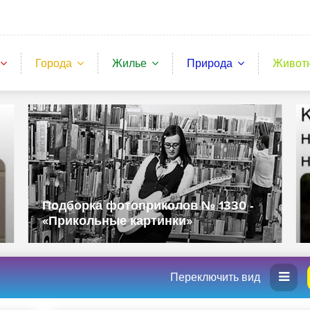
Города
Жилье
Природа
Живот
Подборка фотоприколов № 1330 -
«Прикольные картинки»