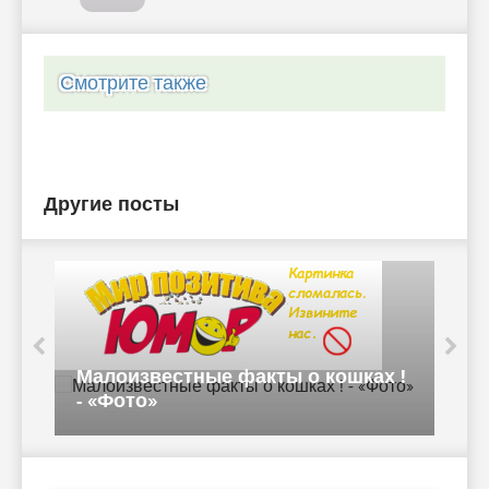
Смотрите также
Другие посты
2
к
Малоизвестные факты о кошках !
к
- «Фото»