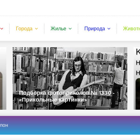
Города
Жилье
Природа
Живот
Подборка фотоприколов № 1330 -
«Прикольные картинки»
слон