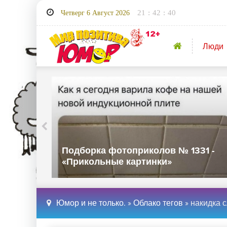
21
:
42
:
40
Четверг 6 Август 2026
Люди
32 -
Подборка фотоприколов № 1331 -
«Прикольные картинки»
Юмор и не только.
»
Облако тегов
» накидка 