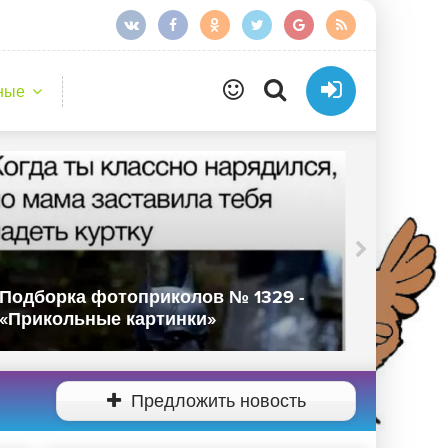
ные
Подборка фотоприколов № 1329 -
Подбор
«Прикольные картинки»
«Прико
Предложить новость