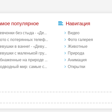
амое популярное
Навигация
евчонки без стыда - «Девушки»
Видео
то с потерянных телефонов - «Девушки»
Фото галерея
евушки в ванне! - «Девушки»
Животные
вушки с маленькой грудью - «Девушки»
Природа
наженные на природе - «Девушки»
Анимация
водный мир: самые странные обитатели океана (18 фото)
Открытки