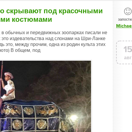
го скрывают под красочными
ми костюмами
запости
 в обычных и передвижных зоопарках писали не
ак это издевательства над слонами на Шри-Ланке
дь это, между прочим, одна из родин культа этих
1
фото) В общем, под
авг