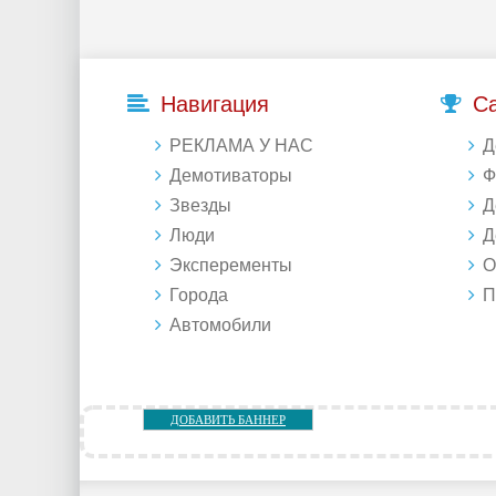
Навигация
С
РЕКЛАМА У НАС
Д
Демотиваторы
Фо
Звезды
Д
Люди
Де
Эксперементы
Об
Города
Под
Автомобили
ДОБАВИТЬ БАННЕР