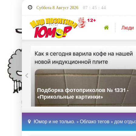
07
:
45
:
45
Суббота 8 Август 2026
Люди
32 -
Подборка фотоприколов № 1331 -
«Прикольные картинки»
Юмор и не только.
»
Облако тегов
» дом отды