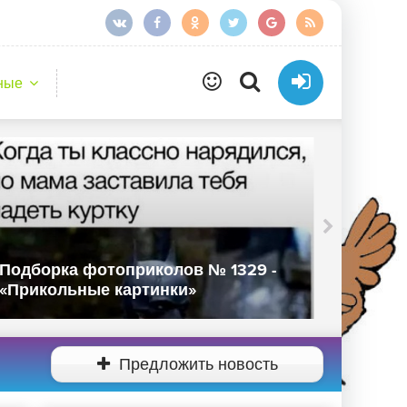
ные
Подборка фотоприколов № 1329 -
Подбор
«Прикольные картинки»
«Прико
Предложить новость