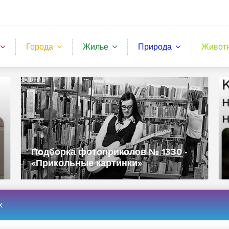
Города
Жилье
Природа
Живот
Подборка фотоприколов № 1330 -
«Прикольные картинки»
х