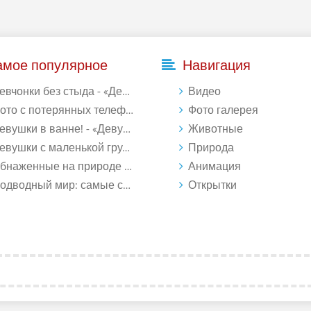
амое популярное
Навигация
евчонки без стыда - «Девушки»
Видео
то с потерянных телефонов - «Девушки»
Фото галерея
евушки в ванне! - «Девушки»
Животные
вушки с маленькой грудью - «Девушки»
Природа
наженные на природе - «Девушки»
Анимация
водный мир: самые странные обитатели океана (18 фото)
Открытки