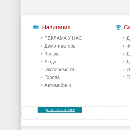
Навигация
С
РЕКЛАМА У НАС
Д
Демотиваторы
Фо
Звезды
Д
Люди
Де
Эксперементы
Об
Города
Под
Автомобили
ДОБАВИТЬ БАННЕР