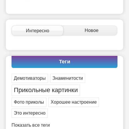
управлять. И поэтому главное дело совершенствования: работать над
мыслями.
-- Идите уверенно по направлению к мечте. Живите той жизнью,
которую вы сами себе придумали.
-- Самое большое богатство — это ум. Самая большая нищета —
Новое
Интересно
глупость. Из всех страхов самый пугающий — самолюбование.
-- Лучшее, что можно сделать с хорошим советом, это пропустить его
мимо ушей. Он никогда не бывает полезен никому, кроме того, кто
его дал.
-- Люблю давать советы и очень не люблю, когда их дают мне.
Теги
Демотиваторы
Знаменитости
Прикольные картинки
Фото приколы
Хорошее настроение
Это интересно
Показать все теги