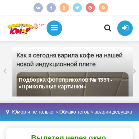
Подборка фотоприколов № 1331 -
«Прикольные картинки»
Юмор и не только.
»
Облако тегов
» аварии девушка
Вылетел через окно,