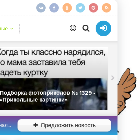
ные
Подборка фотоприколов № 1329 -
Подбор
«Прикольные картинки»
«Прико
ети»
Предложить новость