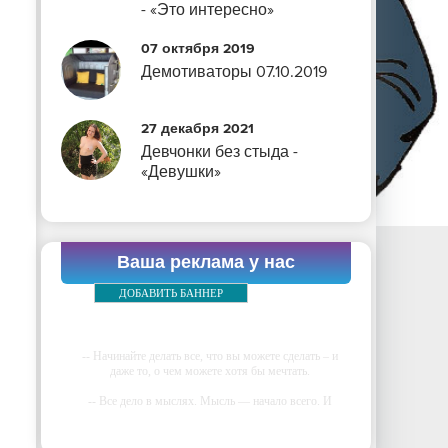
- «Это интересно»
07 октября 2019
Демотиваторы 07.10.2019
27 декабря 2021
Девчонки без стыда -
«Девушки»
Ваша реклама у нас
ДОБАВИТЬ БАННЕР
-- Начинайте делать все, что вы можете сделать – и
даже то, о чем можете хотя бы мечтать.
-- Все дело в мыслях. Мысль — начало всего. И
мыслями можно управлять. И поэтому главное дело
совершенствования: работать над мыслями.