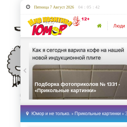
04
:
05
:
44
Пятница 7 Август 2026
Люди
32 -
Подборка фотоприколов № 1331 -
«Прикольные картинки»
Юмор и не только.
»
Прикольные картинки
» З