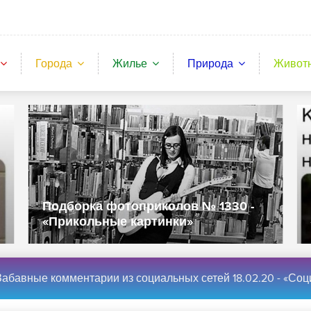
Города
Жилье
Природа
Живот
Подборка фотоприколов № 1330 -
«Прикольные картинки»
абавные комментарии из социальных сетей 18.02.20 - «Социальные с