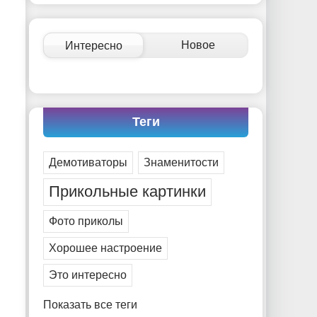
-- Идите уверенно по направлению к мечте. Живите
той жизнью, которую вы сами себе придумали.
-- Самое большое богатство — это ум. Самая большая
Новое
Интересно
нищета — глупость. Из всех страхов самый пугающий
— самолюбование.
-- Лучшее, что можно сделать с хорошим советом, это
пропустить его мимо ушей. Он никогда не бывает
полезен никому, кроме того, кто его дал.
Теги
-- Люблю давать советы и очень не люблю, когда их
дают мне.
Демотиваторы
Знаменитости
Прикольные картинки
Фото приколы
Хорошее настроение
Это интересно
Показать все теги