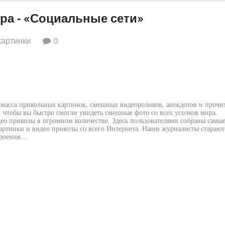
ра - «Социальные сети»
картинки
0
 масса прикольных картинок, смешных видеороликов, анекдотов и прочи
, чтобы вы быстро смогли увидеть смешные фото со всех уголков мира.
део приколы в огромном количестве. Здесь пользователями собраны самы
артинки и видео приколы со всего Интернета. Наши журналисты старают
роения...