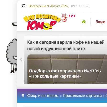
09
:
31
:
28
Воскресенье 9 Август 2026
Люди
32 -
Подборка фотоприколов № 1331 -
«Прикольные картинки»
Юмор и не только.
»
Прикольные картинки
» 