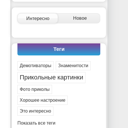
-- Идите уверенно по направлению к мечте. Живите
той жизнью, которую вы сами себе придумали.
-- Самое большое богатство — это ум. Самая большая
Новое
Интересно
нищета — глупость. Из всех страхов самый пугающий
— самолюбование.
-- Лучшее, что можно сделать с хорошим советом, это
пропустить его мимо ушей. Он никогда не бывает
полезен никому, кроме того, кто его дал.
Теги
-- Люблю давать советы и очень не люблю, когда их
дают мне.
Демотиваторы
Знаменитости
Прикольные картинки
Фото приколы
Хорошее настроение
Это интересно
Показать все теги