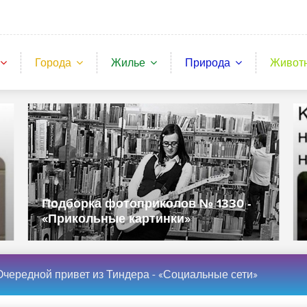
Города
Жилье
Природа
Живот
Подборка фотоприколов № 1330 -
«Прикольные картинки»
Очередной привет из Тиндера - «Социальные сети»