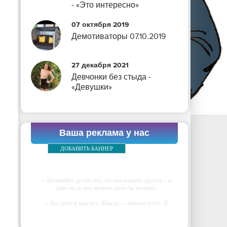
- «Это интересно»
07 октября 2019
Демотиваторы 07.10.2019
27 декабря 2021
Девчонки без стыда -
«Девушки»
Ваша реклама у нас
ДОБАВИТЬ БАННЕР
-- Начинайте делать все, что вы можете сделать – и
даже то, о чем можете хотя бы мечтать.
-- Все дело в мыслях. Мысль — начало всего. И
мыслями можно управлять. И поэтому главное дело
совершенствования: работать над мыслями.