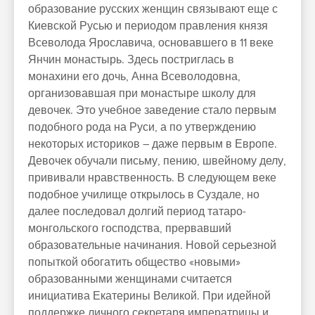
образование русских женщин связывают еще с
Киевской Русью и периодом правления князя
Всеволода Ярославича, основавшего в 11 веке
Янчин монастырь. Здесь постриглась в
монахини его дочь, Анна Всеволодовна,
организовавшая при монастыре школу для
девочек. Это учебное заведение стало первым
подобного рода на Руси, а по утверждению
некоторых историков – даже первым в Европе.
Девочек обучали письму, пению, швейному делу,
прививали нравственность. В следующем веке
подобное училище открылось в Суздале, но
далее последовал долгий период татаро-
монгольского господства, прервавший
образовательные начинания. Новой серьезной
попыткой обогатить общество «новыми»
образованными женщинами считается
инициатива Екатерины Великой. При идейной
поддержке личного секретаря императрицы и