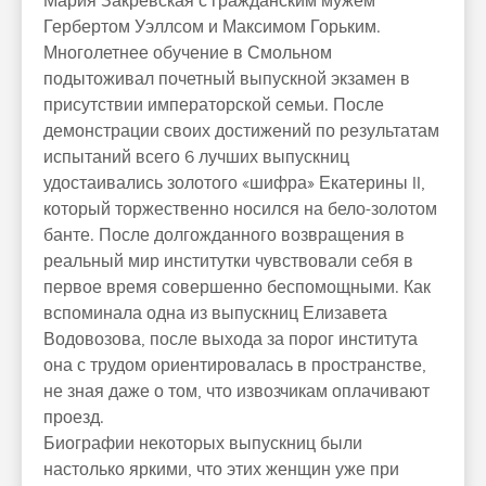
Мария Закревская с гражданским мужем
Гербертом Уэллсом и Максимом Горьким.
Многолетнее обучение в Смольном
подытоживал почетный выпускной экзамен в
присутствии императорской семьи. После
демонстрации своих достижений по результатам
испытаний всего 6 лучших выпускниц
удостаивались золотого «шифра» Екатерины II,
который торжественно носился на бело-золотом
банте. После долгожданного возвращения в
реальный мир институтки чувствовали себя в
первое время совершенно беспомощными. Как
вспоминала одна из выпускниц Елизавета
Водовозова, после выхода за порог института
она с трудом ориентировалась в пространстве,
не зная даже о том, что извозчикам оплачивают
проезд.
Биографии некоторых выпускниц были
настолько яркими, что этих женщин уже при