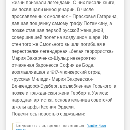
жизни признали легендами. О них писали книги,
им посвящали киносценарии. В числе
прославленных смолянок – Прасковья Гагарина,
давшая пощечину самому графу Потемкину, а
позже ставшая первой русской женщиной,
совершившей полет на воздушном шаре. Из
стен того же Смольного вышли погибшая в
перестрелке легендарная «белая террористка»
Мария Захарченко-Шульц; невероятно
отчаянная баронесса София де Боде,
возглавлявшая в 1917-м юнкерский отряд;
«русская Миледи» Мария Закревская-
Бенкендорф-Будберг, возлюбленная Горького, а
позже и гражданская жена Герберта Уэллса;
народная артистка, основательница советской
школы арфы Ксения Эрдели.
Поделитесь новостью с друзьями:
Цитирование статьи, картинки - фото скриншот -
Rambler News