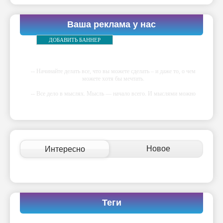
Ваша реклама у нас
ДОБАВИТЬ БАННЕР
-- Начинайте делать все, что вы можете сделать – и даже то, о чем
можете хотя бы мечтать.
-- Все дело в мыслях. Мысль — начало всего. И мыслями можно
управлять. И поэтому главное дело совершенствования: работать над
мыслями.
-- Идите уверенно по направлению к мечте. Живите той жизнью,
которую вы сами себе придумали.
-- Самое большое богатство — это ум. Самая большая нищета —
Новое
Интересно
глупость. Из всех страхов самый пугающий — самолюбование.
-- Лучшее, что можно сделать с хорошим советом, это пропустить его
мимо ушей. Он никогда не бывает полезен никому, кроме того, кто
его дал.
-- Люблю давать советы и очень не люблю, когда их дают мне.
Теги