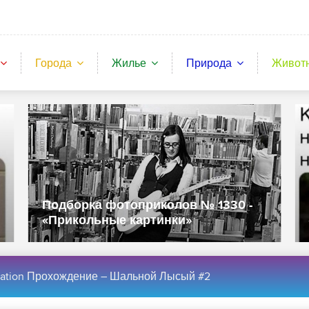
Города
Жилье
Природа
Живот
Подборка фотоприколов № 1330 -
«Прикольные картинки»
solation Прохождение – Шальной Лысый #2