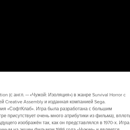
on (с англ. — «Чужой: Изоляция») в жанре Survival Horror c
й Creative Assembly и изданная компанией Sega.
ия «СофтКлаб». Игра была разработана с большим
гре присутствует очень много атрибутики из фильма), вплот
удущего изображён так, как он представлялся в 1970-х. Игра
анным на экшен фильмом 1986 года «Чужие» и является