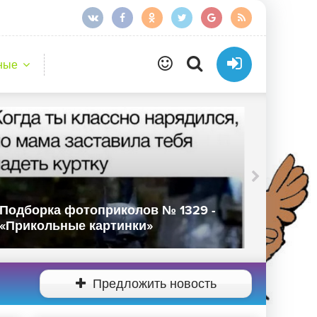
ные
Подборка фотоприколов № 1329 -
Подбор
«Прикольные картинки»
«Прико
Предложить новость