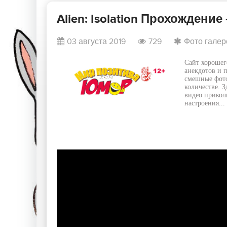
Alien: Isolation Прохожден
03 августа 2019
729
Фото галер
Сайт хорошег
анекдотов и 
смешные фото
количестве. 
видео прикол
настроения...