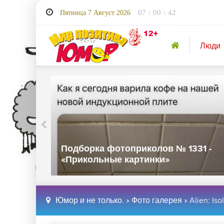
07
:
00
:
43
Пятница 7 Август 2026
Люди
32 -
Подборка фотоприколов № 1331 -
«Прикольные картинки»
Юмор и не только.
»
Фото галерея
» Alien: I