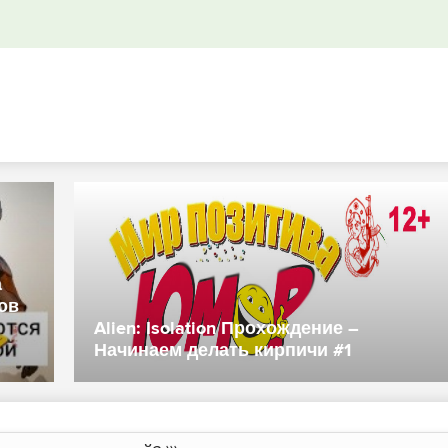
а
ов
Alien: Isolation Прохождение –
Начинаем делать кирпичи #1