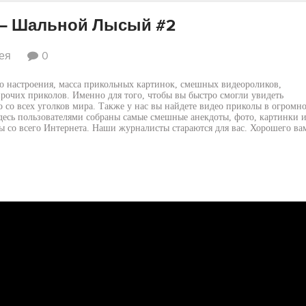
ие – Шальной Лысый #2
ея
0
о настроения, масса прикольных картинок, смешных видеороликов,
прочих приколов. Именно для того, чтобы вы быстро смогли увидеть
 со всех уголков мира. Также у нас вы найдете видео приколы в огромн
Здесь пользователями собраны самые смешные анекдоты, фото, картинки 
ы со всего Интернета. Наши журналисты стараются для вас. Хорошего ва