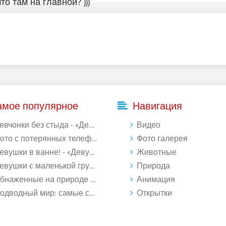
то там на главной? )))
амое популярное
Навигация
евчонки без стыда - «Девушки»
Видео
то с потерянных телефонов - «Девушки»
Фото галерея
евушки в ванне! - «Девушки»
Животные
вушки с маленькой грудью - «Девушки»
Природа
наженные на природе - «Девушки»
Анимация
водный мир: самые странные обитатели океана (18 фото)
Открытки