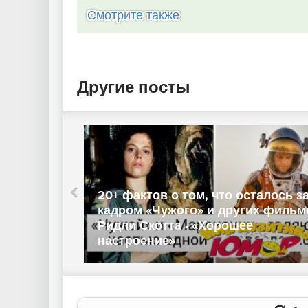
Смотрите также
Другие посты
20+ фактов о том, что осталось з
кадром «Чужого» и других фильм
Ридли Скотта - «Хорошее
 фото)
настроение»