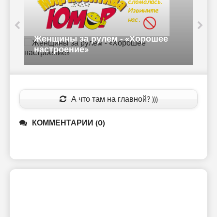
Женщины за рулем - «Хорошее
Ж
настроение»
А что там на главной? )))
КОММЕНТАРИИ (0)